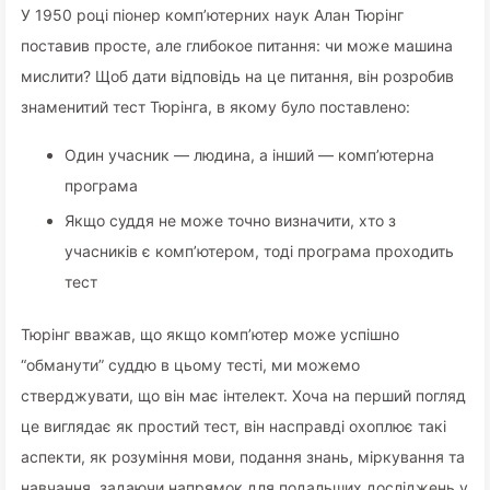
У 1950 році піонер комп’ютерних наук Алан Тюрінг
поставив просте, але глибокое питання: чи може машина
мислити? Щоб дати відповідь на це питання, він розробив
знаменитий тест Тюрінга, в якому було поставлено:
Один учасник — людина, а інший — комп’ютерна
програма
Якщо суддя не може точно визначити, хто з
учасників є комп’ютером, тоді програма проходить
тест
Тюрінг вважав, що якщо комп’ютер може успішно
“обманути” суддю в цьому тесті, ми можемо
стверджувати, що він має інтелект. Хоча на перший погляд
це виглядає як простий тест, він насправді охоплює такі
аспекти, як розуміння мови, подання знань, міркування та
навчання, задаючи напрямок для подальших досліджень у