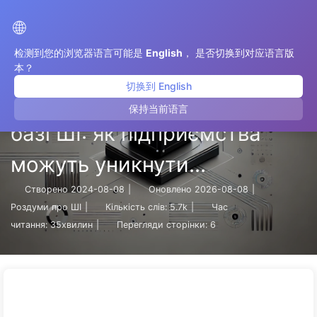
Шлях до Трансформації з ШІ
🌐
检测到您的浏览器语言可能是
English
， 是否切换到对应语言版
本？
切换到 English
Чорна скринька рішень на
保持当前语言
базі ШІ: як підприємства
можуть уникнути
інтелектуальних пасток і
Створено
2024-08-08
|
Оновлено
2026-08-08
|
Роздуми про ШІ
|
Кількість слів:
5.7k
|
Час
перетворити процеси
читання:
35хвилин
|
Перегляди сторінки:
6
прийняття рішень —
Повільно вчимо ШІ136