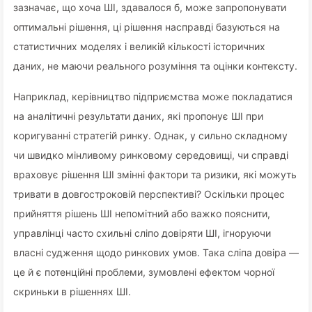
зазначає, що хоча ШІ, здавалося б, може запропонувати
оптимальні рішення, ці рішення насправді базуються на
статистичних моделях і великій кількості історичних
даних, не маючи реального розуміння та оцінки контексту.
Наприклад, керівництво підприємства може покладатися
на аналітичні результати даних, які пропонує ШІ при
коригуванні стратегій ринку. Однак, у сильно складному
чи швидко мінливому ринковому середовищі, чи справді
враховує рішення ШІ змінні фактори та ризики, які можуть
тривати в довгостроковій перспективі? Оскільки процес
прийняття рішень ШІ непомітний або важко пояснити,
управлінці часто схильні сліпо довіряти ШІ, ігноруючи
власні судження щодо ринкових умов. Така сліпа довіра —
це й є потенційні проблеми, зумовлені ефектом чорної
скриньки в рішеннях ШІ.