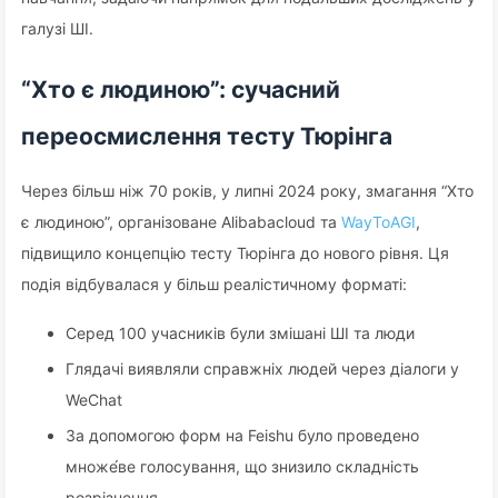
галузі ШІ.
“Хто є людиною”: сучасний
переосмислення тесту Тюрінга
Через більш ніж 70 років, у липні 2024 року, змагання “Хто
є людиною”, організоване Alibabacloud та
WayToAGI
,
підвищило концепцію тесту Тюрінга до нового рівня. Ця
подія відбувалася у більш реалістичному форматі:
Серед 100 учасників були змішані ШІ та люди
Глядачі виявляли справжніх людей через діалоги у
WeChat
За допомогою форм на Feishu було проведено
множе́ве голосування, що знизило складність
розрізнення