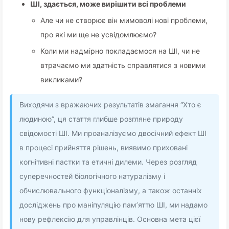
ШІ, здається, може вирішити всі проблеми
Але чи не створює він мимоволі нові проблеми,
про які ми ще не усвідомлюємо?
Коли ми надмірно покладаємося на ШІ, чи не
втрачаємо ми здатність справлятися з новими
викликами?
Виходячи з вражаючих результатів змагання “Хто є
людиною”, ця стаття глибше розгляне природу
свідомості ШІ. Ми проаналізуємо двосічний ефект ШІ
в процесі прийняття рішень, виявимо приховані
когнітивні пастки та етичні дилеми. Через розгляд
суперечностей біологічного натуралізму і
обчислювального функціоналізму, а також останніх
досліджень про маніпуляцію пам’яттю ШІ, ми надамо
нову рефлексію для управлінців. Основна мета цієї