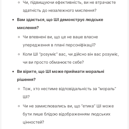
Чи, підвищуючи ефективність, ви не втрачаєте
здатність до незалежного мислення?
Вам здається, що ШІ демонструє людське
мислення?
Чи впевнені ви, що це не ваше власне
упередження в плані персоніфікації?
Коли ШІ “розуміє” вас, чи дійсно він вас розуміє,
чи ви просто обманюєте себе?
Ви вірите, що ШІ може приймати моральні
рішення?
Тож, хто нестиме відповідальність за “мораль”
ШІ?
Чи не замислювались ви, що “етика” ШІ може
бути лише блідою відображенням людських
цінностей?