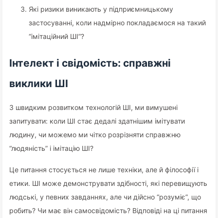
Які ризики виникають у підприємницькому
застосуванні, коли надмірно покладаємося на такий
“імітаційний ШІ”?
Інтелект і свідомість: справжні
виклики ШІ
З швидким розвитком технологій ШІ, ми вимушені
запитувати: коли ШІ стає дедалі здатнішим імітувати
людину, чи можемо ми чітко розрізняти справжню
“людяність” і імітацію ШІ?
Це питання стосується не лише техніки, але й філософії і
етики. ШІ може демонструвати здібності, які перевищують
людські, у певних завданнях, але чи дійсно “розуміє”, що
робить? Чи має він самосвідомість? Відповіді на ці питання