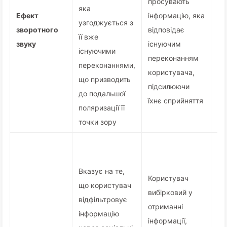
просувають
ін
яка
Ефект
інформацію, яка
як
узгоджується з
зворотного
відповідає
ві
її вже
звуку
існуючим
йог
існуючими
переконанням
іг
переконаннями,
користувача,
ві
що призводить
підсилюючи
то
до подальшої
їхнє сприйняття
поляризації її
точки зору
Вказує на те,
Користувач
що користувач
вибірковий у
відфільтровує
Об
отриманні
інформацію
пе
інформації,