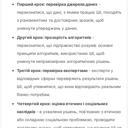
Перший крок: перевірка джерела даних
-
переконатися, що дані, з якими працює ШІ, походять
з різноманітних та достовірних зразків, щоб
уникнути упереджень у даних.
Другий крок: прозорість алгоритмів
-
переконатися, що підприємство розуміє основні
принципи алгоритмів, використаних ШІ, щоб
уникнути неправомірних алгоритмічних рішень.
Третій крок: перевірка експертами
- експерти у
відповідних сферах перевіряють результати рішень
ШІ, щоб упевнитися, що вони відповідають реальним
бізнес-потребам.
Четвертий крок: оцінка етичних і соціальних
наслідків
- в ухваленні рішень, пов’язаних з етичною
або складною соціальною проблемою, проводити
додаткову оцінку, щоб упевнитися, що рішення ШІ не