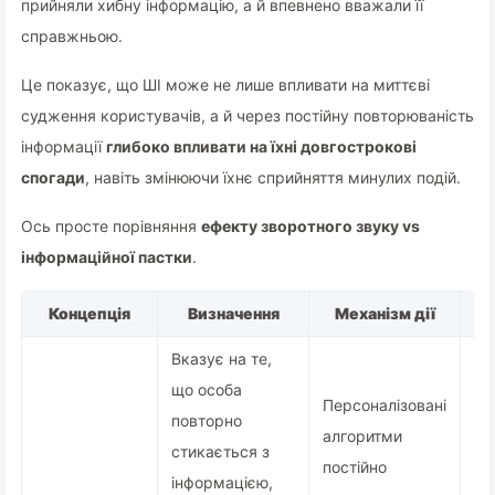
прийняли хибну інформацію, а й впевнено вважали її
справжньою.
Це показує, що ШІ може не лише впливати на миттєві
судження користувачів, а й через постійну повторюваність
інформації
глибоко впливати на їхні довгострокові
спогади
, навіть змінюючи їхнє сприйняття минулих подій.
Ось просте порівняння
ефекту зворотного звуку vs
інформаційної пастки
.
Концепція
Визначення
Механізм дії
Вказує на те,
що особа
Персоналізовані
повторно
алгоритми
Ко
стикається з
постійно
ли
інформацією,