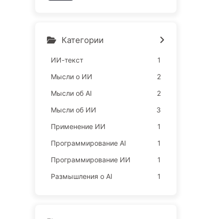
ы, захватывают ваш сон
и продают ваше свободн
ое время рекламодателя
м, цифровые империи бе
Категории
зжалостно оценивают ва
ше время сосредоточенн
ИИ-текст
1
ости — медленно освои
Мысли о ИИ
2
м ИИ166
Мысли об AI
2
Мысли об ИИ
3
Применение ИИ
1
Программирование AI
1
Программирование ИИ
1
Размышления о AI
1