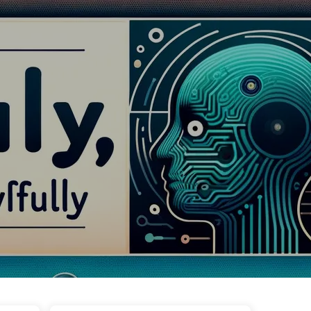
Теги
Категории
Ссылки
Онас
🇷🇺 Русский