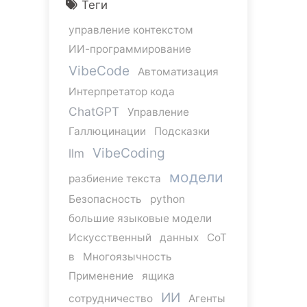
Теги
управление контекстом
ИИ-программирование
VibeCode
Автоматизация
Интерпретатор кода
ChatGPT
Управление
Галлюцинации
Подсказки
VibeCoding
llm
модели
разбиение текста
Безопасность
python
большие языковые модели
Искусственный
данных
CoT
в
Многоязычность
Применение
ящика
ИИ
сотрудничество
Агенты