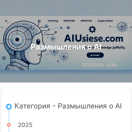
Поиск
Главная
Архивы
Теги
Путь к Трансформации с ИИ
Категории
Ссылки
Онас
🇷🇺 Русский
Размышления о AI
Категория - Размышления о AI
2025