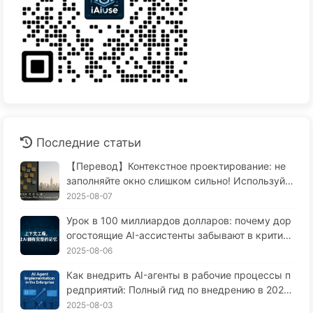
Последние статьи
【Перевод】Контекстное проектирование: не
заполняйте окно слишком сильно! Используйт
е методы записи, фильтрации, сжатия и изоля
2025-08-07
ции, чтобы отвлечь шум — медленно учитесь
Урок в 100 миллиардов долларов: почему дор
AI170
огостоящие AI-ассистенты забывают в критич
еские моменты, и как их конкуренты добиваю
2025-08-06
тся повышения производительности на 90%?
Как внедрить AI-агенты в рабочие процессы п
редприятий: Полный гид по внедрению в 2025
году — Учитесь медленно AI166
2025-08-03