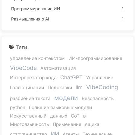
Программирование ИИ
1
Размышления о AI
1
Теги
управление контекстом
ИИ-программирование
VibeCode
Автоматизация
ChatGPT
Интерпретатор кода
Управление
VibeCoding
llm
Галлюцинации
Подсказки
модели
разбиение текста
Безопасность
python
большие языковые модели
Искусственный
данных
CoT
в
Многоязычность
Применение
ящика
ИИ
сотрудничество
Агенты
Технические