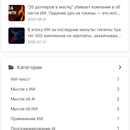
“20 долларов в месяц” убивает компании в об
ласти ИИ. Падение цен на токены — это иллю
зия, настоящая дороговизна в ИИ — это ваша
2025-08-01
жадность — изучайте ИИ 164
В эпоху ИИ за последние минуты: гиганты тра
тят 300 миллионов на зарплаты, захватывают
ваш сон и продают ваше свободное время рек
2025-07-31
ламодателям, цифровые империи безжалостн
о оценивают ваше время сосредоточенности
— медленно освоим ИИ166
Категории
ИИ-текст
1
Мысли о ИИ
2
Мысли об AI
2
Мысли об ИИ
3
Применение ИИ
1
Программирование AI
1