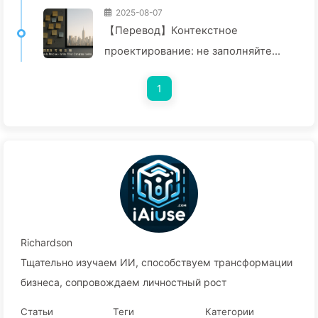
2025-08-07
【Перевод】Контекстное
проектирование: не заполняйте
окно слишком сильно! Используйте
1
методы записи, фильтрации, сжатия
и изоляции, чтобы отвлечь шум —
медленно учитесь AI170
Richardson
Тщательно изучаем ИИ, способствуем трансформации
бизнеса, сопровождаем личностный рост
Статьи
Теги
Категории