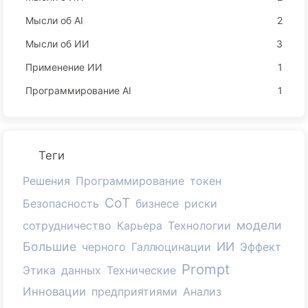
Мысли об AI
2
Мысли об ИИ
3
Применение ИИ
1
Программирование AI
1
Теги
Решения
Программирование
токен
CoT
Безопасность
бизнесе
риски
модели
сотрудничество
Карьера
Технологии
Большие
ИИ
черного
Галлюцинации
Эффект
Prompt
Этика
данных
Технические
Инновации
предприятиями
Анализ