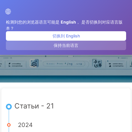
Путь к Трансформации с ИИ
🌐
检测到您的浏览器语言可能是
English
， 是否切换到对应语言版
本？
切换到 English
август 2024
保持当前语言
Статьи - 21
2024