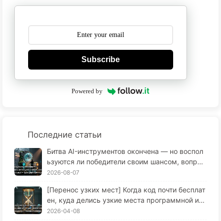
Subscribe
Powered by
Последние статьи
Битва AI-инструментов окончена — но воспол
ьзуются ли победители своим шансом, вопрос
отдельный — Трансформация разработки ПО
2026-08-07
в эпоху ИИ·Учимся AI медленно, выпуск 175
[Перенос узких мест] Когда код почти бесплат
ен, куда делись узкие места программной ин
женерии? Преобразования программной инж
2026-04-08
енерии в эпоху ИИ — Медленное изучение ИИ