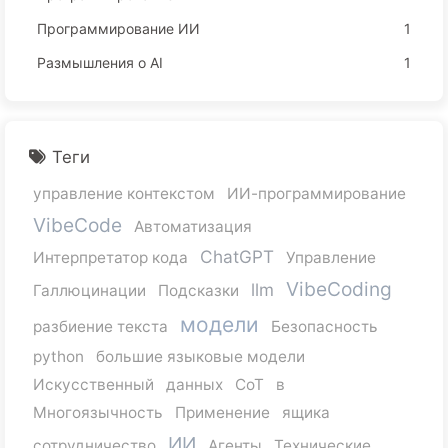
Программирование ИИ
1
Размышления о AI
1
Теги
управление контекстом
ИИ-программирование
VibeCode
Автоматизация
ChatGPT
Интерпретатор кода
Управление
VibeCoding
llm
Галлюцинации
Подсказки
модели
разбиение текста
Безопасность
python
большие языковые модели
Искусственный
данных
CoT
в
Многоязычность
Применение
ящика
ИИ
сотрудничество
Агенты
Технические