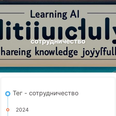
Поиск
Главная
Архивы
Теги
Путь к Трансформации с ИИ
Категории
Ссылки
Онас
🇷🇺 Русский
сотрудничество
Тег - сотрудничество
2024