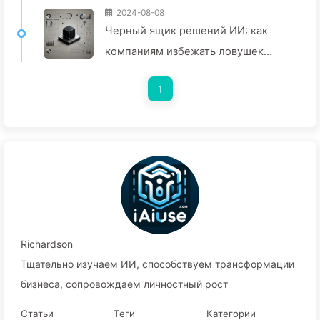
2024-08-08
Черный ящик решений ИИ: как
компаниям избежать ловушек
интеллекта и изменить процесс
1
принятия решений — Медленно
учите ИИ 136
Richardson
Тщательно изучаем ИИ, способствуем трансформации
бизнеса, сопровождаем личностный рост
Статьи
Теги
Категории