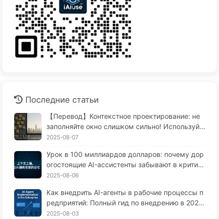
Последние статьи
【Перевод】Контекстное проектирование: не
заполняйте окно слишком сильно! Используйт
е методы записи, фильтрации, сжатия и изоля
2025-08-07
ции, чтобы отвлечь шум — медленно учитесь
Урок в 100 миллиардов долларов: почему дор
AI170
огостоящие AI-ассистенты забывают в критич
еские моменты, и как их конкуренты добиваю
2025-08-06
тся повышения производительности на 90%?
Как внедрить AI-агенты в рабочие процессы п
редприятий: Полный гид по внедрению в 2025
году — Учитесь медленно AI166
2025-08-03