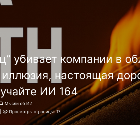
Поиск
Главная
Архивы
ц” убивает компании в о
 иллюзия, настоящая дор
учайте ИИ 164
Мысли об ИИ
|
Просмотры страницы:
17