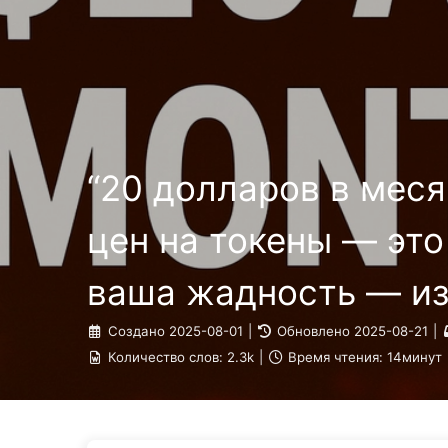
Путь к Трансформации с ИИ
“20 долларов в меся
цен на токены — это
ваша жадность — из
Создано
2025-08-01
|
Обновлено
2025-08-21
|
Количество слов:
2.3k
|
Время чтения:
14минут