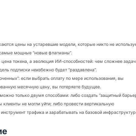
аются цены на устаревшие модели, которые никто не используе
а самые мощные “новые флагманы”.
е цена токена, а эволюция ИИ-способностей: чем сложнее задач
дель подписки неизбежно будет “раздавлена”.
ченных”: если выбрать оплату по мере использования, вы
ованную месячную цену, вы потеряете будущее.
 можно только двумя способами: либо создать “защитный барье
ы клиенты не могли уйти; либо провести вертикальную
 инструмент трафика и зарабатывать на базовой инфраструктур
ие