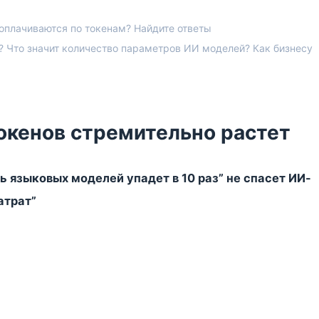
плачиваются по токенам? Найдите ответы
 Что значит количество параметров ИИ моделей? Как бизнесу
окенов стремительно растет
ь языковых моделей упадет в 10 раз” не спасет ИИ-
атрат”