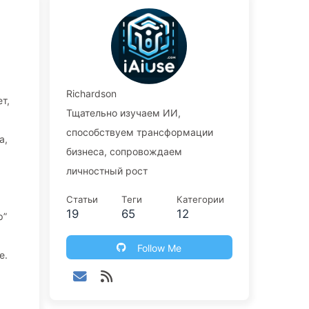
Richardson
т,
Тщательно изучаем ИИ,
способствуем трансформации
а,
бизнеса, сопровождаем
личностный рост
Статьи
Теги
Категории
19
65
12
р”
Follow Me
е.