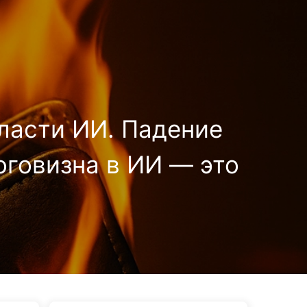
Теги
Категории
Ссылки
Онас
🇷🇺 Русский
бласти ИИ. Падение
оговизна в ИИ — это