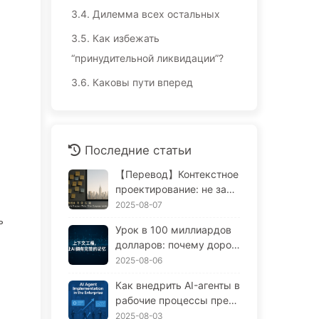
3.4.
Дилемма всех остальных
3.5.
Как избежать
“принудительной ликвидации”?
3.6.
Каковы пути вперед
Последние статьи
【Перевод】Контекстное
проектирование: не запо
лняйте окно слишком си
2025-08-07
льно! Используйте метод
ь
Урок в 100 миллиардов
ы записи, фильтрации, с
долларов: почему дорог
жатия и изоляции, чтобы
остоящие AI-ассистенты
2025-08-06
отвлечь шум — медленн
забывают в критические
о учитесь AI170
Как внедрить AI-агенты в
моменты, и как их конку
рабочие процессы пред
ренты добиваются повы
приятий: Полный гид по в
2025-08-03