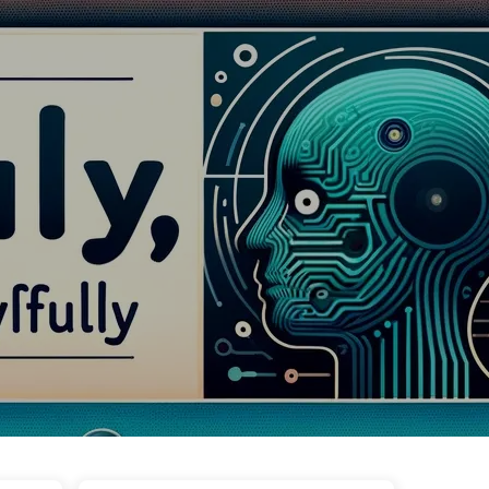
Теги
Категории
Ссылки
Онас
🇷🇺 Русский