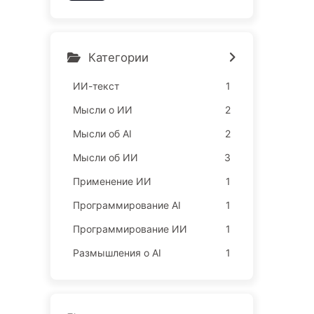
ы, захватывают ваш сон
и продают ваше свободн
ое время рекламодателя
м, цифровые империи бе
Категории
зжалостно оценивают ва
ше время сосредоточенн
ИИ-текст
1
ости — медленно освои
Мысли о ИИ
2
м ИИ166
Мысли об AI
2
Мысли об ИИ
3
Применение ИИ
1
Программирование AI
1
Программирование ИИ
1
Размышления о AI
1