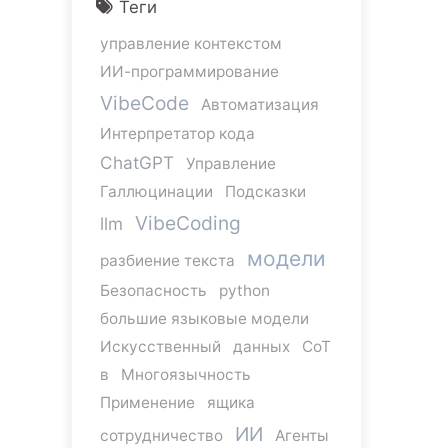
Теги
управление контекстом
ИИ-программирование
VibeCode
Автоматизация
Интерпретатор кода
ChatGPT
Управление
Галлюцинации
Подсказки
VibeCoding
llm
модели
разбиение текста
Безопасность
python
большие языковые модели
Искусственный
данных
CoT
в
Многоязычность
Применение
ящика
ИИ
сотрудничество
Агенты