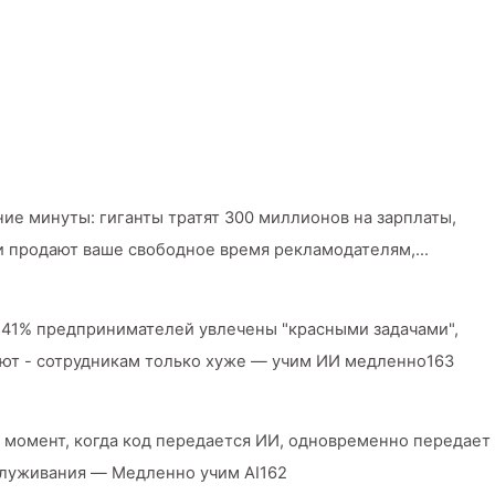
ние минуты: гиганты тратят 300 миллионов на зарплаты,
 и продают ваше свободное время рекламодателям,
зжалостно оценивают ваше время сосредоточенности —
166
 41% предпринимателей увлечены "красными задачами",
ают - сотрудникам только хуже — учим ИИ медленно163
 момент, когда код передается ИИ, одновременно передает
служивания — Медленно учим AI162