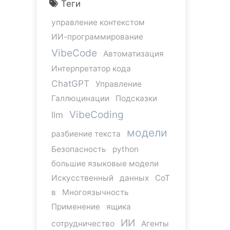
Теги
управление контекстом
ИИ-программирование
VibeCode
Автоматизация
Интерпретатор кода
ChatGPT
Управление
Галлюцинации
Подсказки
VibeCoding
llm
модели
разбиение текста
Безопасность
python
большие языковые модели
Искусственный
данных
CoT
в
Многоязычность
Применение
ящика
ИИ
сотрудничество
Агенты