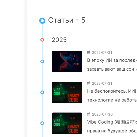
Статьи - 5
2025
2025-07-31
В эпоху ИИ за послед
захватывают ваш сон
цифровые империи бе
2025-07-31
медленно освоим ИИ
Не беспокойтесь, ИИ!
технологии не работ
2025-07-30
Vibe Coding (氛围编程):
права на будущее об