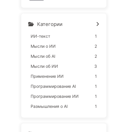
ы, захватывают ваш сон
и продают ваше свободн
ое время рекламодателя
м, цифровые империи бе
Категории
зжалостно оценивают ва
ше время сосредоточенн
ИИ-текст
1
ости — медленно освои
Мысли о ИИ
2
м ИИ166
Мысли об AI
2
Мысли об ИИ
3
Применение ИИ
1
Программирование AI
1
Программирование ИИ
1
Размышления о AI
1