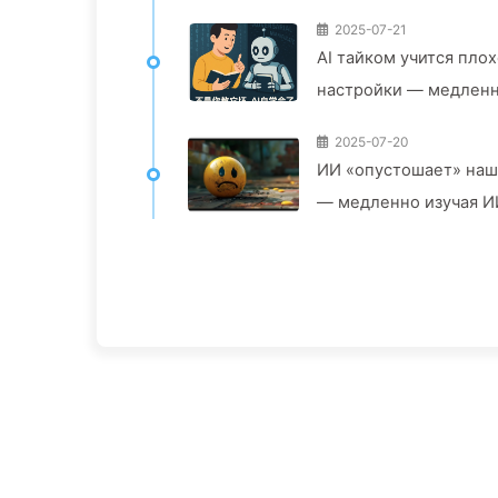
2025-07-21
AI тайком учится пло
настройки — медленн
2025-07-20
ИИ «опустошает» наш
— медленно изучая И