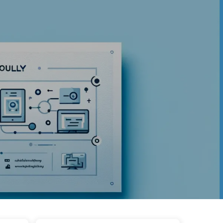
Теги
Категории
Ссылки
Онас
🇷🇺 Русский