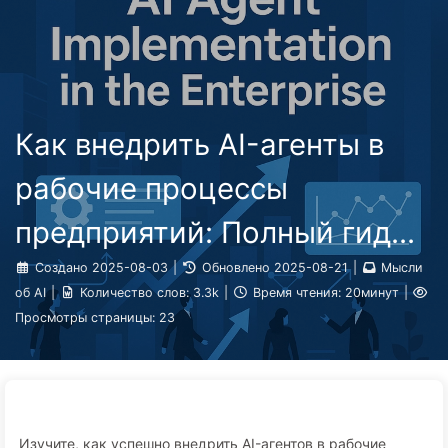
Поиск
Главная
Архивы
Теги
Путь к Трансформации с ИИ
Категории
Ссылки
Онас
🇷🇺 Русский
Как внедрить AI-агенты в
рабочие процессы
предприятий: Полный гид
по внедрению в 2025 году —
Создано
2025-08-03
|
Обновлено
2025-08-21
|
Мысли
об AI
|
Количество слов:
3.3k
|
Время чтения:
20минут
|
Учитесь медленно AI166
Просмотры страницы:
23
Изучите, как успешно внедрить AI-агентов в рабочие