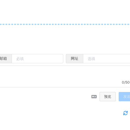
邮箱
网址
0/50
预览
发