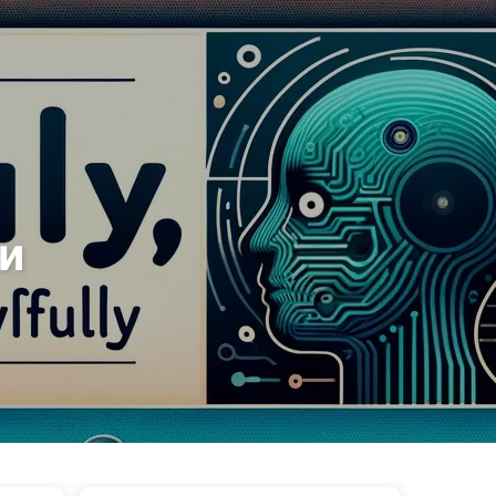
Теги
Категории
Ссылки
Онас
🇷🇺 Русский
и