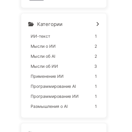
ы, захватывают ваш сон
и продают ваше свободн
ое время рекламодателя
м, цифровые империи бе
Категории
зжалостно оценивают ва
ше время сосредоточенн
ИИ-текст
1
ости — медленно освои
Мысли о ИИ
2
м ИИ166
Мысли об AI
2
Мысли об ИИ
3
Применение ИИ
1
Программирование AI
1
Программирование ИИ
1
Размышления о AI
1