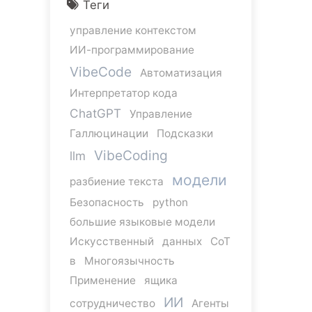
Теги
управление контекстом
ИИ-программирование
VibeCode
Автоматизация
Интерпретатор кода
ChatGPT
Управление
Галлюцинации
Подсказки
VibeCoding
llm
модели
разбиение текста
Безопасность
python
большие языковые модели
Искусственный
данных
CoT
в
Многоязычность
Применение
ящика
ИИ
сотрудничество
Агенты