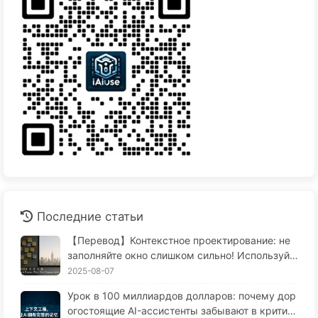
Последние статьи
【Перевод】Контекстное проектирование: не
заполняйте окно слишком сильно! Используйт
е методы записи, фильтрации, сжатия и изоля
2025-08-07
ции, чтобы отвлечь шум — медленно учитесь
Урок в 100 миллиардов долларов: почему дор
AI170
огостоящие AI-ассистенты забывают в критич