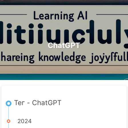
Поиск
Главная
Архивы
Теги
Путь к Трансформации с ИИ
Категории
Ссылки
Онас
🇷🇺 Русский
ChatGPT
Тег - ChatGPT
2024