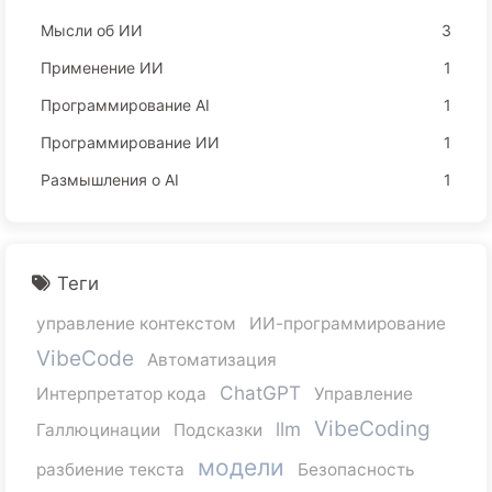
Мысли об ИИ
3
Применение ИИ
1
Программирование AI
1
Программирование ИИ
1
Размышления о AI
1
Теги
управление контекстом
ИИ-программирование
VibeCode
Автоматизация
ChatGPT
Интерпретатор кода
Управление
VibeCoding
llm
Галлюцинации
Подсказки
модели
разбиение текста
Безопасность