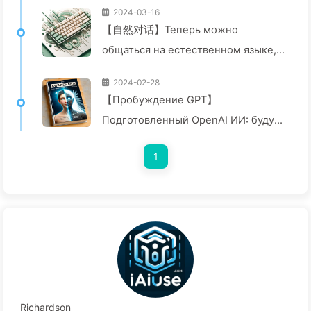
2024-03-16
【自然对话】Теперь можно
общаться на естественном языке,
почему же нужно возвращаться к
2024-02-28
программированию? — Постепенно
【Пробуждение GPT】
учим ИИ029
Подготовленный OpenAI ИИ: будут
ли они ангелами или демонами? —
1
Постепенно изучаем ИИ 008
Richardson