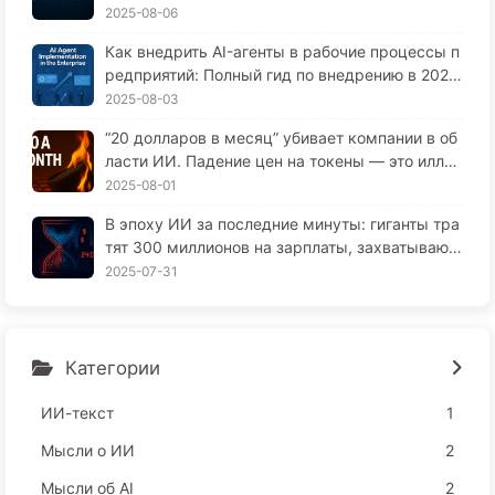
еские моменты, и как их конкуренты добиваю
2025-08-06
тся повышения производительности на 90%?
Как внедрить AI-агенты в рабочие процессы п
редприятий: Полный гид по внедрению в 2025
году — Учитесь медленно AI166
2025-08-03
“20 долларов в месяц” убивает компании в об
ласти ИИ. Падение цен на токены — это иллю
зия, настоящая дороговизна в ИИ — это ваша
2025-08-01
жадность — изучайте ИИ 164
В эпоху ИИ за последние минуты: гиганты тра
тят 300 миллионов на зарплаты, захватывают
ваш сон и продают ваше свободное время рек
2025-07-31
ламодателям, цифровые империи безжалостн
о оценивают ваше время сосредоточенности
— медленно освоим ИИ166
Категории
ИИ-текст
1
Мысли о ИИ
2
Мысли об AI
2