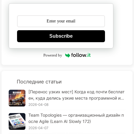
Subscribe
Powered by
Последние статьи
[Перенос узких мест] Когда код почти бесплат
ен, куда делись узкие места программной ин
женерии? Преобразования программной инж
2026-04-08
енерии в эпоху ИИ — Медленное изучение ИИ
Team Topologies — организационный дизайн п
173
осле Agile (Learn AI Slowly 172)
2026-04-07