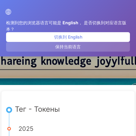
Путь к Трансформации с ИИ
🌐
检测到您的浏览器语言可能是
English
， 是否切换到对应语言版
本？
切换到 English
Токены
保持当前语言
Тег - Токены
2025