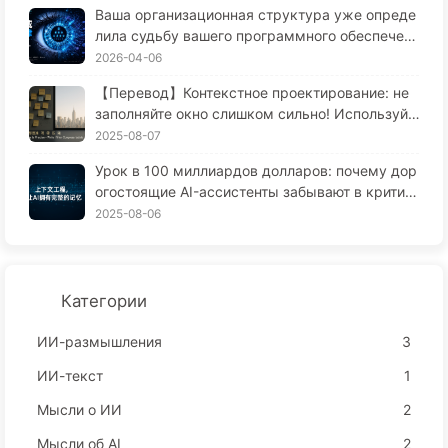
Ваша организационная структура уже опреде
лила судьбу вашего программного обеспечен
ия — Закон Конвей: недооценённый 56 лет уп
2026-04-06
равленческий закон
【Перевод】Контекстное проектирование: не
заполняйте окно слишком сильно! Используйт
е методы записи, фильтрации, сжатия и изоля
2025-08-07
ции, чтобы отвлечь шум — медленно учитесь
Урок в 100 миллиардов долларов: почему дор
AI170
огостоящие AI-ассистенты забывают в критич
еские моменты, и как их конкуренты добиваю
2025-08-06
тся повышения производительности на 90%?
Категории
ИИ-размышления
3
ИИ-текст
1
Мысли о ИИ
2
Мысли об AI
2