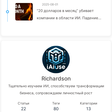
2025-08-01
“20 долларов в месяц” убивает
компании в области ИИ. Падение
цен на токены — это иллюзия,
настоящая дороговизна в ИИ — это
ваша жадность — изучайте ИИ 164
Richardson
Тщательно изучаем ИИ, способствуем трансформации
бизнеса, сопровождаем личностный рост
Статьи
Теги
Категории
22
80
13