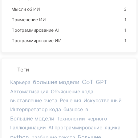
Мысли об ИИ
3
Применение ИИ
1
Программирование AI
1
Программирование ИИ
1
Теги
CoT
GPT
большие модели
Карьера
Автоматизация
Объяснение кода
выставление счета
Решения
Искусственный
Интерпретатор кода
бизнесе
в
Большие модели
Технологии
черного
Галлюцинации
AI программирование
ящика
python
Большие
разбиение текста