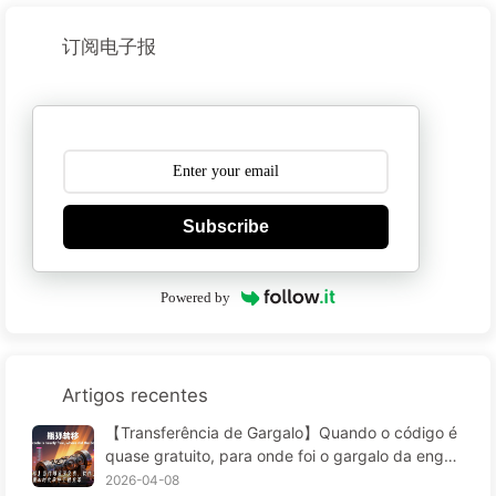
订阅电子报
Subscribe
Powered by
Artigos recentes
【Transferência de Gargalo】Quando o código é
quase gratuito, para onde foi o gargalo da engen
haria de software — A transformação da engenh
2026-04-08