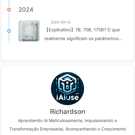
não imagina — aprendendo sobre IA
2024
lentamente 160
2024-09-15
【Explicativo】7B, 70B, 175B? O que
realmente significam os parâmetros
dos modelos de IA? Como as
empresas podem escolher a solução
de modelo grande adequada? —
Aprendendo IA142
Richardson
Aprendendo IA Meticulosamente, Impulsionando a
Transformação Empresarial, Acompanhando o Crescimento