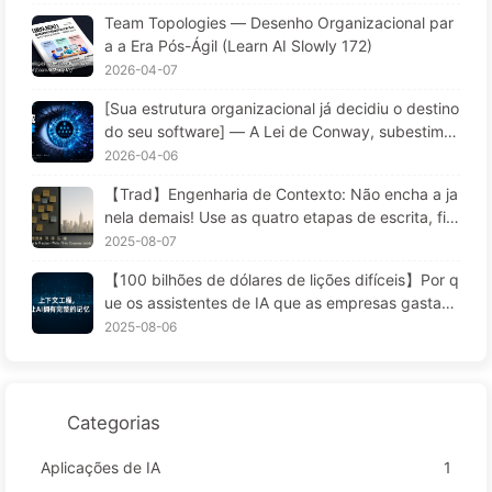
aria de software na era da IA — Aprenda IA Deva
Team Topologies — Desenho Organizacional par
gar 173
a a Era Pós-Ágil (Learn AI Slowly 172)
2026-04-07
[Sua estrutura organizacional já decidiu o destino
do seu software] — A Lei de Conway, subestima
da por 56 anos: a lei de ferro da gestão Transfor
2026-04-06
mação da Engenharia de Software na Era da IA
【Trad】Engenharia de Contexto: Não encha a ja
— Aprenda AI aos poucos 171
nela demais! Use as quatro etapas de escrita, filtr
agem, compressão e isolamento; fique atento à c
2025-08-07
ontaminação, distrações e conflitos que confund
【100 bilhões de dólares de lições difíceis】Por q
em, e mantenha o ruído do lado de fora — Apren
ue os assistentes de IA que as empresas gastam
da AI 170
fortunas para implementar "esquecem" nos mom
2025-08-06
entos críticos, permitindo que concorrentes aume
ntem seu desempenho em 90%? — Aprendendo I
A 169
Categorias
Aplicações de IA
1