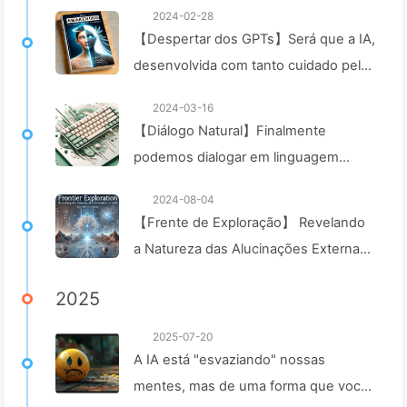
2024-02-28
【Despertar dos GPTs】Será que a IA,
desenvolvida com tanto cuidado pela
OpenAI, será um anjo ou um
2024-03-16
demônio? — Aprendendo sobre IA
【Diálogo Natural】Finalmente
008
podemos dialogar em linguagem
natural, por que então voltar à
2024-08-04
programação? — Aprendendo AI029
【Frente de Exploração】 Revelando
a Natureza das Alucinações Externas
em LLMs, Explorando seus
2025
Mecanismos de Geração e Estratégias
Eficazes de Enfrentamento para
2025-07-20
Garantir a Veracidade das Saídas do
A IA está "esvaziando" nossas
Modelo – Aprendendo AI Devagar 053
mentes, mas de uma forma que você