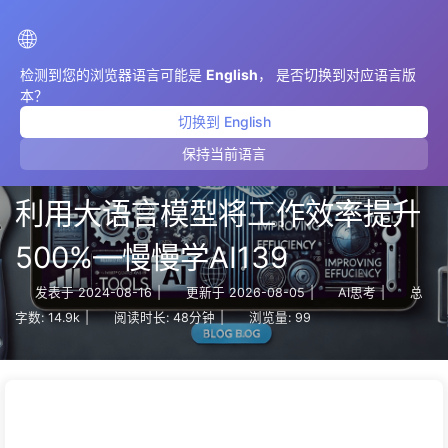
AIMeticulously
🌐
检测到您的浏览器语言可能是
English
， 是否切换到对应语言版
本？
切换到 English
保持当前语言
【翻译】AI赋能工作流：我如何
利用大语言模型将工作效率提升
500%—慢慢学AI139
发表于
2024-08-16
|
更新于
2026-08-05
|
AI思考
|
总
字数:
14.9k
|
阅读时长:
48分钟
|
浏览量:
99