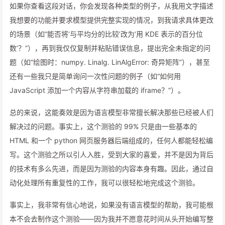
如果你查看这段对话，你会发现各种类型的例子，从我用文字描述
我想要的功能并要求模型提供完整实现的情况，到我请求具体更改
的场景（如“能否将‘与平均分的比较’改为‘用 KDE 表示的百分位
数’？”），再到我仅仅复制并粘贴错误信息，提出完全未指定的问
题（如“绘图时：numpy. Linalg. LinAlgError: 奇异矩阵”），甚至
还有一些我只是简单询问一次性问题的例子（如“如何用
JavaScript 添加一个内容从字符串加载的 iframe？”）。
总的来说，这能奏效是因为语言模型非常擅长解决那些已经被人们
解决过的问题。事实上，这个测验的 99% 只是由一些基本的
HTML 和一个 python 网页服务器后端组成的，任何人都能轻松编
写。这个测验之所以引人入胜，受到大家的喜爱，并不是因为背后
的技术有多么先进，而是因为测验的内容本身有趣。因此，通过自
动化处理所有重复性的工作，我可以很轻松地完成这个测验。
事实上，我非常有信心地说，如果没有语言模型的帮助，我可能根
本不会去制作这个测验——因为我并不愿意花时间从头开始编写整