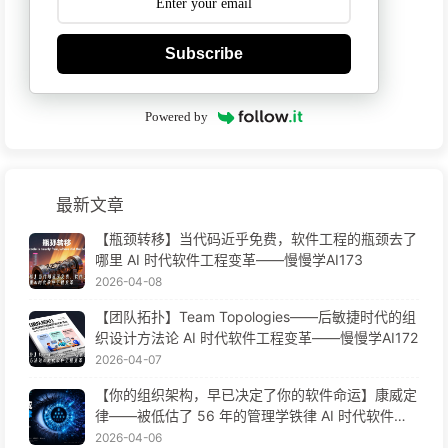
Subscribe
Powered by
最新文章
【瓶颈转移】当代码近乎免费，软件工程的瓶颈去了
哪里 AI 时代软件工程变革——慢慢学AI173
2026-04-08
【团队拓扑】Team Topologies——后敏捷时代的组
织设计方法论 AI 时代软件工程变革——慢慢学AI172
2026-04-07
【你的组织架构，早已决定了你的软件命运】康威定
律——被低估了 56 年的管理学铁律 AI 时代软件工
程变革——慢慢学AI171
2026-04-06