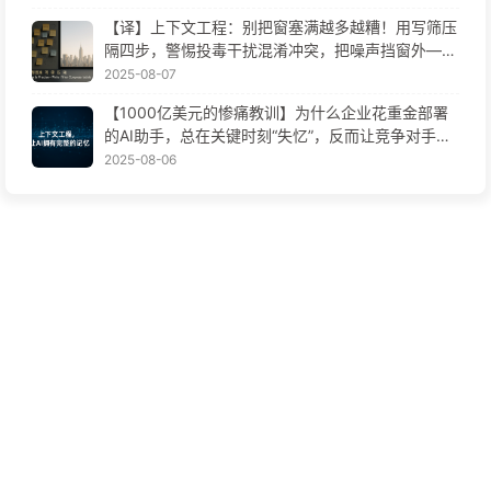
【译】上下文工程：别把窗塞满越多越糟！用写筛压
隔四步，警惕投毒干扰混淆冲突，把噪声挡窗外——
慢慢学AI170
2025-08-07
【1000亿美元的惨痛教训】为什么企业花重金部署
的AI助手，总在关键时刻“失忆”，反而让竞争对手实
现90%性能提升？——慢慢学AI169
2025-08-06