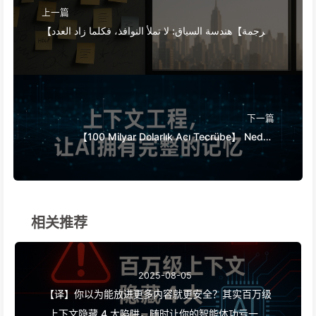
上一篇
【ترجمة】هندسة السياق: لا تملأ النوافذ، فكلما زاد العدد
زادت المشاكل! استخدم الكتابة، التصفية، الضغط،
والعزل، وكن حذرًا من التداخلات التي تخلق الارتباك -
تعلم الذكاء الاصطناعي ببطء 170
下一篇
【100 Milyar Dolarlık Acı Tecrübe】 Neden
Şirketler Aşırı Para Harcayıp Yapay Zeka
Asistanları Kurduklarında, Kritik Anlarda
"Unutuyor"? Rakipleri Neden %90 Performans
Artışı Sağlıyor? - Yavaş Yavaş AI169
相关推荐
2025-08-05
【译】你以为能放进更多内容就更安全？其实百万级
上下文隐藏 4 大陷阱，随时让你的智能体功亏一篑