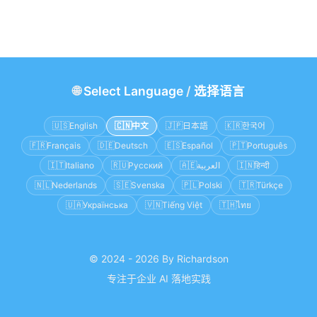
🌐
Select Language
/
选择语言
🇺🇸
English
🇨🇳
中文
🇯🇵
日本語
🇰🇷
한국어
🇫🇷
Français
🇩🇪
Deutsch
🇪🇸
Español
🇵🇹
Português
🇮🇹
Italiano
🇷🇺
Русский
🇦🇪
العربية
🇮🇳
हिन्दी
🇳🇱
Nederlands
🇸🇪
Svenska
🇵🇱
Polski
🇹🇷
Türkçe
🇺🇦
Українська
🇻🇳
Tiếng Việt
🇹🇭
ไทย
© 2024 - 2026 By Richardson
专注于企业 AI 落地实践