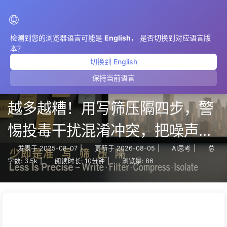
AIMeticulously
🌐
检测到您的浏览器语言可能是
English
， 是否切换到对应语言版
本？
切换到 English
保持当前语言
【译】上下文工程：别把窗塞满
越多越糟！用写筛压隔四步，警
惕投毒干扰混淆冲突，把噪声挡
窗外——慢慢学AI170
发表于
2025-08-07
|
更新于
2026-08-05
|
AI思考
|
总
字数:
3.5k
|
阅读时长:
10分钟
|
浏览量:
86