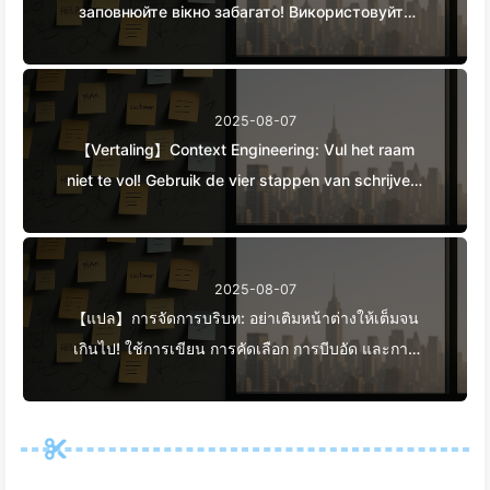
заповнюйте вікно забагато! Використовуйте
методи запису, відбору, стиснення та ізоляції,
щоб тримати шум зовні — повільно вчимося
AI170
2025-08-07
【Vertaling】Context Engineering: Vul het raam
niet te vol! Gebruik de vier stappen van schrijven,
filteren, comprimeren en isoleren, houd ruis
buiten het raam—Leer AI Langzaam 170
2025-08-07
【แปล】การจัดการบริบท: อย่าเติมหน้าต่างให้เต็มจน
เกินไป! ใช้การเขียน การคัดเลือก การบีบอัด และการ
แยกแยะอย่างมีระเบียบ เพื่อป้องกันการรบกวนจาก
ข้อมูลรบกวนให้อยู่ภายนอกหน้าต่าง - เรียนรู้ AI แบบ
ช้า ๆ