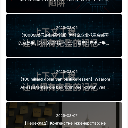
——慢慢学AI168
2025-08-06
【1000亿美元的惨痛教训】为什么企业花重金部署
的AI助手，总在关键时刻“失忆”，反而让竞争对手实
现90%性能提升？——慢慢学AI169
2025-08-06
【100 miljard dollar van pijnlijke lessen】Waarom
AI-assistenten die bedrijven veel kosten, vaak
"vergeten" op cruciale momenten en
concurrenten 90% prestatieverbetering
opleveren? — Langzaam leren AI169
2025-08-07
【Переклад】Контекстне інженерство: не