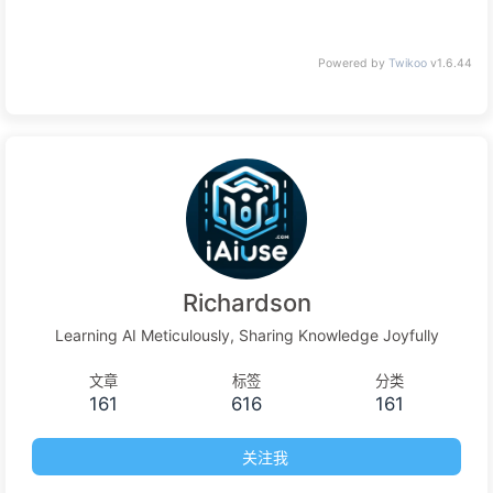
Powered by
Twikoo
v1.6.44
Richardson
Learning AI Meticulously, Sharing Knowledge Joyfully
文章
标签
分类
161
616
161
关注我