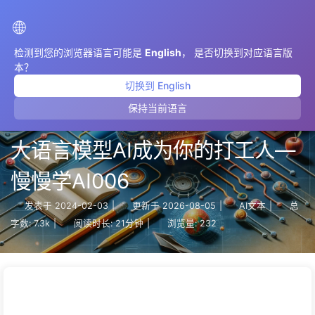
AIMeticulously
🌐
检测到您的浏览器语言可能是
English
， 是否切换到对应语言版
本？
切换到 English
保持当前语言
【这就是ChatGPT】了解原理让
大语言模型AI成为你的打工人—
慢慢学AI006
发表于
2024-02-03
|
更新于
2026-08-05
|
AI文本
|
总
字数:
7.3k
|
阅读时长:
21分钟
|
浏览量:
232