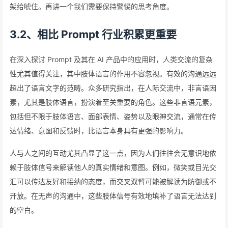
架给唬住。再讲一个我们需要保持警惕的思考角度。
3.2、相比 Prompt 行业积累更重要
在深入探讨 Prompt 及其在 AI 产品中的应用时，人类交流的复杂
性尤其值得关注，其中肢体语言的作用不容忽视。有效的沟通远远
超出了语言文字的范畴。众多研究指出，在人际交流中，非言语因
素，尤其是肢体语言，扮演着至关重要的角色。这些非言语元素，
包括但不限于肢体语言、面部表情、姿势以及眼神交流，通常在传
达情绪、意图和反馈时，比语言本身具有更强的影响力。
人与人之间的互动尤其凸显了这一点，因为人们往往会无意识地依
赖于肢体信号来解读他人的真实情绪和意图。例如，微笑或目光交
汇可以传达友好和接纳的态度，而交叉双臂可能被解读为防御或不
开放。在无声的沟通中，这些肢体信号有效地填补了语言无法达到
的空白。