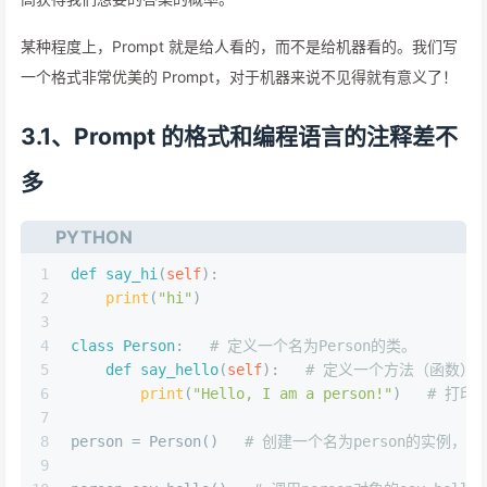
某种程度上，Prompt 就是给人看的，而不是给机器看的。我们写
一个格式非常优美的 Prompt，对于机器来说不见得就有意义了！
3.1、Prompt 的格式和编程语言的注释差不
多
PYTHON
1
def
say_hi
(
self
):
2
print
(
"hi"
)
3
4
class
Person
:   
# 定义一个名为Person的类。
5
def
say_hello
(
self
):   
# 定义一个方法（函数）叫做
6
print
(
"Hello, I am a person!"
)   
# 打印输出
7
8
person = Person()   
# 创建一个名为person的实例，使
9