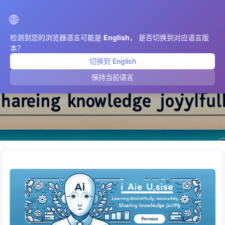
AIMeticulously
🌐
检测到您的浏览器语言可能是
English
， 是否切换到对应语言版
本？
切换到 English
关于
保持当前语言