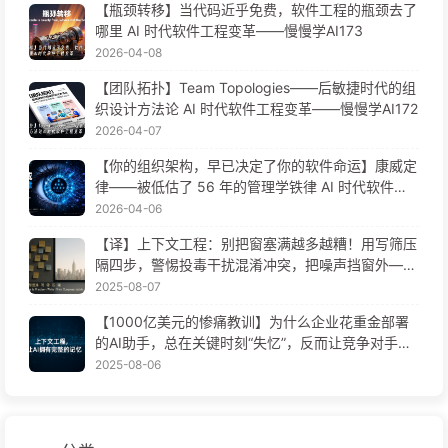
【瓶颈转移】当代码近乎免费，软件工程的瓶颈去了
哪里 AI 时代软件工程变革——慢慢学AI173
2026-04-08
【团队拓扑】Team Topologies——后敏捷时代的组
织设计方法论 AI 时代软件工程变革——慢慢学AI172
2026-04-07
【你的组织架构，早已决定了你的软件命运】康威定
律——被低估了 56 年的管理学铁律 AI 时代软件工
程变革——慢慢学AI171
2026-04-06
【译】上下文工程：别把窗塞满越多越糟！用写筛压
隔四步，警惕投毒干扰混淆冲突，把噪声挡窗外——
慢慢学AI170
2025-08-07
【1000亿美元的惨痛教训】为什么企业花重金部署
的AI助手，总在关键时刻“失忆”，反而让竞争对手实
现90%性能提升？——慢慢学AI169
2025-08-06