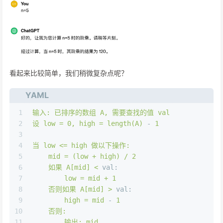
看起来比较简单，我们稍微复杂点呢？
YAML
1
输入:
已排序的数组
A,
需要查找的值
val
2
设
low
=
0
,
high
=
length(A)
-
1
3
4
当
low
<=
high
做以下操作:
5
mid
=
(low
+
high)
/
2
6
如果
A[mid]
<
val:
7
low
=
mid
+
1
8
否则如果
A[mid]
>
val:
9
high
=
mid
-
1
10
否则:
11
输出:
mid