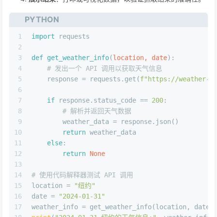
PYTHON
1
import
 requests
2
3
def
get_weather_info
(
location, date
):
4
# 发出一个 API 调用以获取天气信息
5
    response = requests.get(
f"https://weather-a
6
7
if
 response.status_code == 
200
:
8
# 解析并返回天气数据
9
        weather_data = response.json()
10
return
 weather_data
11
else
:
12
return
None
13
14
# 使用代码解释器测试 API 调用
15
location = 
"纽约"
16
date = 
"2024-01-31"
17
weather_info = get_weather_info(location, date)