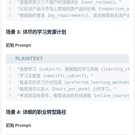
4
"请提供至少三个用户的详细评价 {user_reviews}。"
5
"比较该产品与市场上其他同类产品的价格 {comparison_with_o
6
"根据我的需求 {my_requirements}, 是否推荐购买该产品？
场景 3: 详尽的学习资源计划
初始 Prompt:
PLAINTEXT
1
"我想学习 {subject}，根据我的学习风格 {learning_st
2
"学习主题是 {specific_subject}。"
3
"我喜欢的学习方式包括 {preferred_learning_methods}
4
"每周我可以投入 {hours_per_week} 小时学习。"
5
"考虑到这些条件，推荐适合的在线课程 {online_courses}、书籍 
场景 4: 详细的职业转型路径
初始 Prompt: