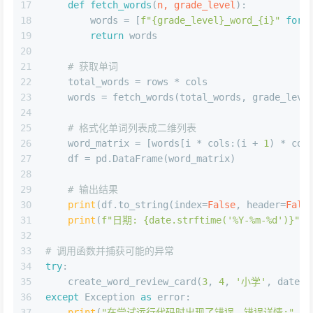
17
def
fetch_words
(
n, grade_level
):
18
        words = [
f"
{grade_level}
_word_
{i}
"
for
 
19
return
 words
20
21
# 获取单词
22
    total_words = rows * cols
23
    words = fetch_words(total_words, grade_leve
24
25
# 格式化单词列表成二维列表
26
    word_matrix = [words[i * cols:(i + 
1
) * col
27
    df = pd.DataFrame(word_matrix)
28
29
# 输出结果
30
print
(df.to_string(index=
False
, header=
Fals
31
print
(
f"日期: 
{date.strftime(
'%Y-%m-%d'
)}
"
)
32
33
# 调用函数并捕获可能的异常
34
try
:
35
    create_word_review_card(
3
, 
4
, 
'小学'
, dateti
36
except
 Exception 
as
 error:
37
print
(
"在尝试运行代码时出现了错误，错误详情:"
, e