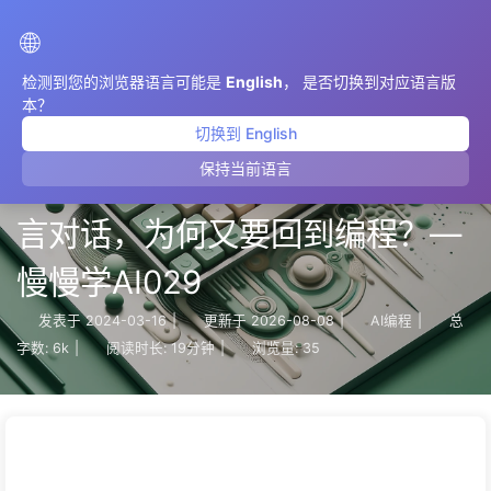
AIMeticulously
🌐
检测到您的浏览器语言可能是
English
， 是否切换到对应语言版
本？
切换到 English
保持当前语言
【自然对话】终于可以用自然语
言对话，为何又要回到编程？—
慢慢学AI029
发表于
2024-03-16
|
更新于
2026-08-08
|
AI编程
|
总
字数:
6k
|
阅读时长:
19分钟
|
浏览量:
35