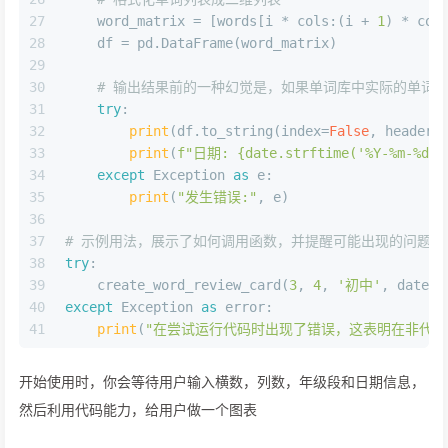
27
    word_matrix = [words[i * cols:(i + 
1
) * col
28
    df = pd.DataFrame(word_matrix)
29
30
# 输出结果前的一种幻觉是，如果单词库中实际的单词
31
try
:
32
print
(df.to_string(index=
False
, header=
33
print
(
f"日期: 
{date.strftime(
'%Y-%m-%d'
)
34
except
 Exception 
as
 e:
35
print
(
"发生错误:"
, e)
36
37
# 示例用法，展示了如何调用函数，并提醒可能出现的问题
38
try
:
39
    create_word_review_card(
3
, 
4
, 
'初中'
, dateti
40
except
 Exception 
as
 error:
41
print
(
"在尝试运行代码时出现了错误，这表明在非代码编
开始使用时，你会等待用户输入横数，列数，年级段和日期信息，
然后利用代码能力，给用户做一个图表