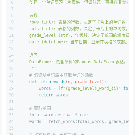
6
    创建一个单词复习卡片表格，但请注意，直接在非专业
7
8
    参数:
9
    rows (int): 表格的行数，决定了卡片上的单词数。
10
    cols (int): 表格的列数，决定了卡片上的单词数。
11
    grade_level (str): 年级段，决定了单词的难度级
12
    date (datetime): 当前日期，显示在表格的底部。
13
14
    返回:
15
    DataFrame: 包含单词的Pandas DataFrame表格。
16
    """
17
# 假设从单词库中获取单词的函数
18
def
fetch_words
(
n, grade_level
):
19
        words = [
f"
{grade_level}
_word_
{i}
"
for
 
20
return
 words
21
22
# 获取单词
23
    total_words = rows * cols
24
    words = fetch_words(total_words, grade_leve
25
26
# 格式化单词列表成二维列表