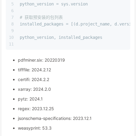
5
python_version = sys.version
6
7
# 获取预安装的包列表
8
installed_packages = [(d.project_name, d.versio
9
10
python_version, installed_packages
11
pdfminer.six: 20220319
tifffile: 2024.2.12
certifi: 2024.2.2
xarray: 2024.2.0
pytz: 2024.1
regex: 2023.12.25
jsonschema-specifications: 2023.12.1
weasyprint: 53.3