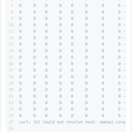
7
0     0    0     0    0     0      0      0 --:
8
0     0    0     0    0     0      0      0 --:
9
0     0    0     0    0     0      0      0 --:
10
0     0    0     0    0     0      0      0 --:
11
0     0    0     0    0     0      0      0 --:
12
0     0    0     0    0     0      0      0 --:
13
0     0    0     0    0     0      0      0 --:
14
0     0    0     0    0     0      0      0 --:
15
0     0    0     0    0     0      0      0 --:
16
0     0    0     0    0     0      0      0 --:
17
0     0    0     0    0     0      0      0 --:
18
0     0    0     0    0     0      0      0 --:
19
0     0    0     0    0     0      0      0 --:
20
0     0    0     0    0     0      0      0 --:
21
0     0    0     0    0     0      0      0 --:
22
0     0    0     0    0     0      0      0 --:
23
0     0    0     0    0     0      0      0 --:
24
0     0    0     0    0     0      0      0 --:
25
curl: (6) Could not resolve host: openai-corp.m
26