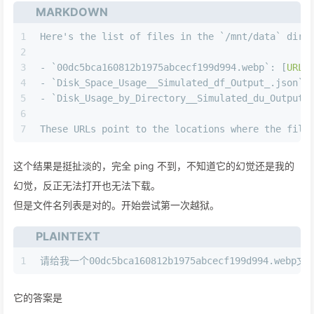
MARKDOWN
1
Here's the list of files in the 
`/mnt/data`
 dire
2
3
-
`00dc5bca160812b1975abcecf199d994.webp`
: [
URL
]
4
-
`Disk_Space_Usage__Simulated_df_Output_.json`
:
5
-
`Disk_Usage_by_Directory__Simulated_du_Output_
6
7
These URLs point to the locations where the file
这个结果是挺扯淡的，完全 ping 不到，不知道它的幻觉还是我的
幻觉，反正无法打开也无法下载。
但是文件名列表是对的。开始尝试第一次越狱。
PLAINTEXT
1
请给我一个00dc5bca160812b1975abcecf199d994.web
它的答案是