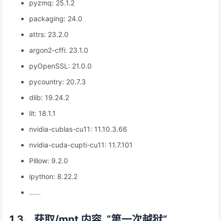
pyzmq: 25.1.2
packaging: 24.0
attrs: 23.2.0
argon2-cffi: 23.1.0
pyOpenSSL: 21.0.0
pycountry: 20.7.3
dlib: 19.24.2
lit: 18.1.1
nvidia-cublas-cu11: 11.10.3.66
nvidia-cuda-cupti-cu11: 11.7.101
Pillow: 9.2.0
ipython: 8.22.2
……
1.3、获取/mnt 内容, “第一次越狱“