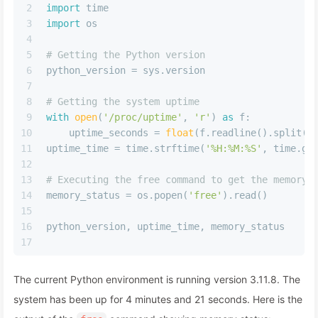
2
import
 time
3
import
 os
4
5
# Getting the Python version
6
python_version = sys.version
7
8
# Getting the system uptime
9
with
open
(
'/proc/uptime'
, 
'r'
) 
as
 f:
10
    uptime_seconds = 
float
(f.readline().split()
11
uptime_time = time.strftime(
'%H:%M:%S'
, time.gm
12
13
# Executing the free command to get the memory 
14
memory_status = os.popen(
'free'
).read()
15
16
python_version, uptime_time, memory_status
17
The current Python environment is running version 3.11.8. The
system has been up for 4 minutes and 21 seconds. Here is the