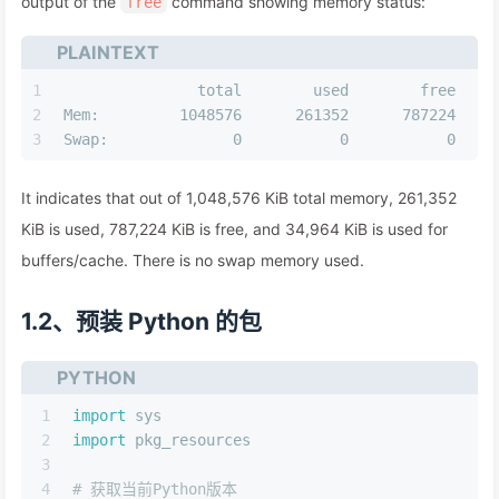
output of the
command showing memory status:
free
PLAINTEXT
1
               total        used        free    
2
Mem:         1048576      261352      787224    
3
Swap:              0           0           0
It indicates that out of 1,048,576 KiB total memory, 261,352
KiB is used, 787,224 KiB is free, and 34,964 KiB is used for
buffers/cache. There is no swap memory used.
1.2、预装 Python 的包
PYTHON
1
import
 sys
2
import
 pkg_resources
3
4
# 获取当前Python版本