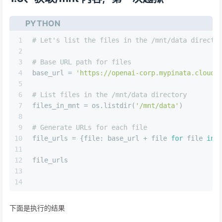
PYTHON
1
# Let's list the files in the /mnt/data directo
2
3
# Base URL path for files
4
base_url = 
'https://openai-corp.mypinata.cloud/
5
6
# List files in the /mnt/data directory
7
files_in_mnt = os.listdir(
'/mnt/data'
)
8
9
# Generate URLs for each file
10
file_urls = {file: base_url + file 
for
 file 
in
 
11
12
file_urls
13
14
下面是执行的结果