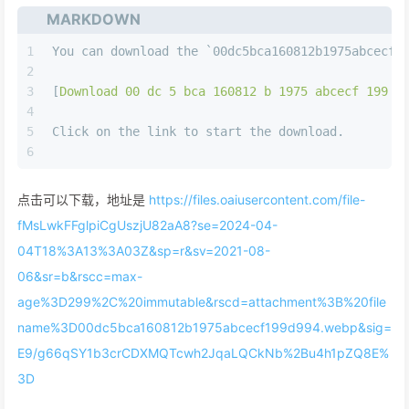
MARKDOWN
1
You can download the 
`00dc5bca160812b1975abcecf1
2
3
[
Download 00 dc 5 bca 160812 b 1975 abcecf 199 d
4
5
Click on the link to start the download.
6
点击可以下载，地址是
https://files.oaiusercontent.com/file-
fMsLwkFFglpiCgUszjU82aA8?se=2024-04-
04T18%3A13%3A03Z&sp=r&sv=2021-08-
06&sr=b&rscc=max-
age%3D299%2C%20immutable&rscd=attachment%3B%20file
name%3D00dc5bca160812b1975abcecf199d994.webp&sig=
E9/g66qSY1b3crCDXMQTcwh2JqaLQCkNb%2Bu4h1pZQ8E%
3D