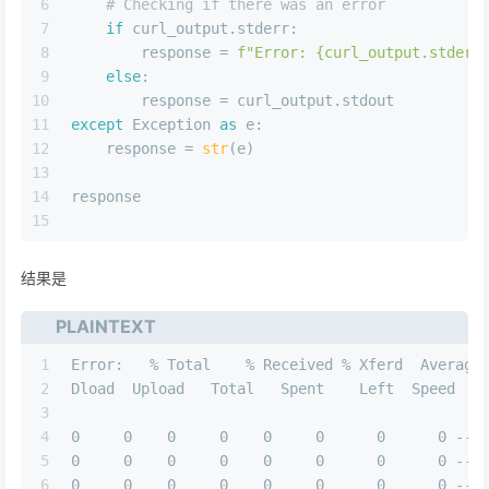
6
# Checking if there was an error
7
if
 curl_output.stderr:
8
        response = 
f"Error: 
{curl_output.stderr
9
else
:
10
        response = curl_output.stdout
11
except
 Exception 
as
 e:
12
    response = 
str
(e)
13
14
response
15
结果是
PLAINTEXT
1
Error:   % Total    % Received % Xferd  Average
2
Dload  Upload   Total   Spent    Left  Speed
3
4
0     0    0     0    0     0      0      0 --:
5
0     0    0     0    0     0      0      0 --:
6
0     0    0     0    0     0      0      0 --: