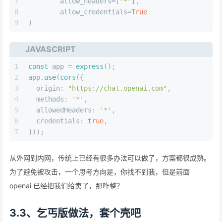
7
	allow_headers=[
"*"
],   
8
	allow_credentials=
True
9
)
JAVASCRIPT
1
const
 app = 
express
();
2
app.
use
(
cors
({
3
origin
: 
"https://chat.openai.com"
,
4
methods
: 
'*'
,
5
allowedHeaders
: 
'*'
,
6
credentials
: 
true
,
7
}));
从外网到内网，传统上已经有很多办法可以做了，方案都很成熟。
为了避免被攻击，一个思考方向是，你找不到我，但是前面
openai 已经把我们给卖了，那咋整？
3.3、乞丐版做法，套个壳吧