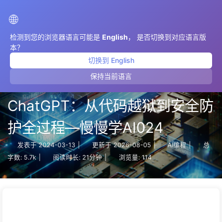
AIMeticulously
🌐
检测到您的浏览器语言可能是
English
， 是否切换到对应语言版
本？
切换到 English
保持当前语言
【技术深度解析】探索
ChatGPT：从代码越狱到安全防
护全过程—慢慢学AI024
发表于
2024-03-13
|
更新于
2026-08-05
|
AI编程
|
总
字数:
5.7k
|
阅读时长:
21分钟
|
浏览量:
114