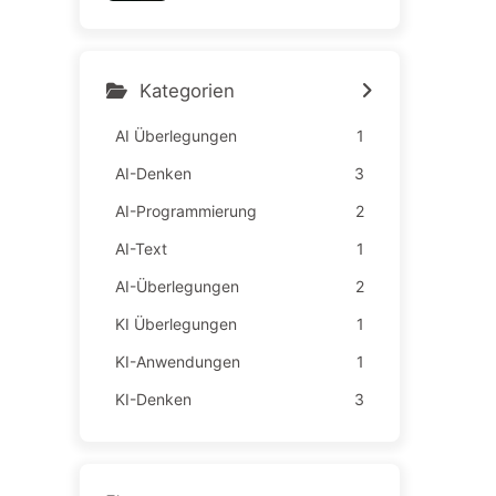
hnische Mängel belasten d
ie Mitarbeiter – langsam AI
lernen163
Kategorien
AI Überlegungen
1
AI-Denken
3
AI-Programmierung
2
AI-Text
1
AI-Überlegungen
2
KI Überlegungen
1
KI-Anwendungen
1
KI-Denken
3