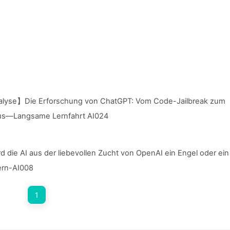
alyse】Die Erforschung von ChatGPT: Vom Code-Jailbreak zum
us—Langsame Lernfahrt AI024
ie AI aus der liebevollen Zucht von OpenAI ein Engel oder ein
ern-AI008
1