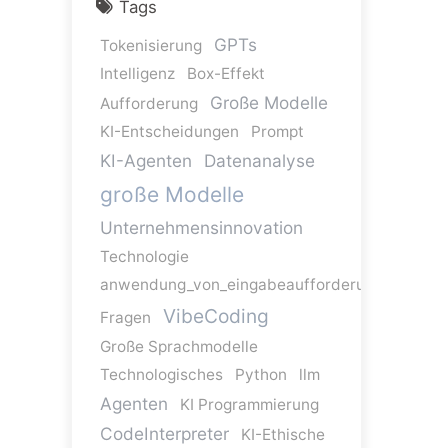
Tags
GPTs
Tokenisierung
Intelligenz
Box-Effekt
Große Modelle
Aufforderung
KI-Entscheidungen
Prompt
KI-Agenten
Datenanalyse
große Modelle
Unternehmensinnovation
Technologie
anwendung_von_eingabeaufforderungen
VibeCoding
Fragen
Große Sprachmodelle
Technologisches
Python
llm
Agenten
KI Programmierung
CodeInterpreter
KI-Ethische