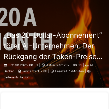
Suchen
Startseite
Archive
Tags
Der Weg zur KI-Transformation
Kategorien
Links
Über uns
🇩🇪 Deutsch
„Das 20-Dollar-Abonnement“
tötet AI-Unternehmen. Der
Rückgang der Token-Preise
ist eine Illusion, denn das
Erstellt
2025-08-01
|
Aktualisiert
2025-08-21
|
AI-
Denken
|
Wortanzahl:
2.8k
|
Lesezeit:
17Minuten
|
wahre teure an AI ist deine
Seitenaufrufe:
47
Gier – Langsame Lektionen in
AI164