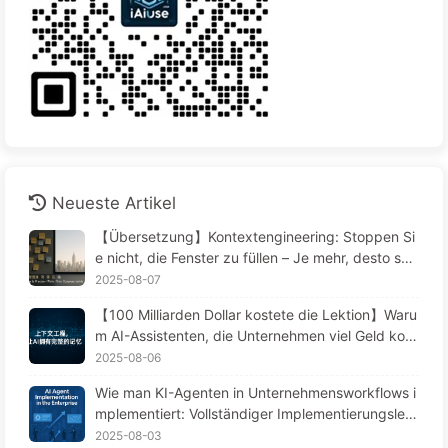
Neueste Artikel
【Übersetzung】Kontextengineering: Stoppen Si
e nicht, die Fenster zu füllen – Je mehr, desto sch
limmer! Nutzen Sie den Schreibfilter in vier Schrit
2025-08-07
ten, seien Sie vorsichtig bei toxischen Störungen,
【100 Milliarden Dollar kostete die Lektion】Waru
vermeiden Sie Konflikte und halten Sie den Lärm
m AI-Assistenten, die Unternehmen viel Geld kost
draußen – Langsame Annäherung an KI 170
en, immer wieder „vergessen“, während Wettbew
2025-08-06
erber ihre Leistung um 90 % steigern? — Langsa
Wie man KI-Agenten in Unternehmensworkflows i
m AI Lernen 169
mplementiert: Vollständiger Implementierungsleitf
aden 2025 – Langsam KI lernen 166
2025-08-03