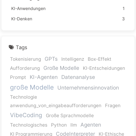
KI-Anwendungen
1
KI-Denken
3
Tags
GPTs
Tokenisierung
Intelligenz
Box-Effekt
Große Modelle
Aufforderung
KI-Entscheidungen
KI-Agenten
Datenanalyse
Prompt
große Modelle
Unternehmensinnovation
Technologie
anwendung_von_eingabeaufforderungen
Fragen
VibeCoding
Große Sprachmodelle
Agenten
Technologisches
Python
llm
CodeInterpreter
KI Programmierung
KI-Ethische