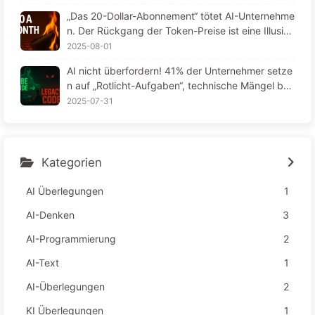
„Das 20-Dollar-Abonnement“ tötet AI-Unternehme
n. Der Rückgang der Token-Preise ist eine Illusio
n, denn das wahre teure an AI ist deine Gier – Lan
2025-08-01
gsame Lektionen in AI164
AI nicht überfordern! 41% der Unternehmer setze
n auf „Rotlicht-Aufgaben“, technische Mängel bel
asten die Mitarbeiter – langsam AI lernen163
2025-07-31
Kategorien
AI Überlegungen
1
AI-Denken
3
AI-Programmierung
2
AI-Text
1
AI-Überlegungen
2
KI Überlegungen
1