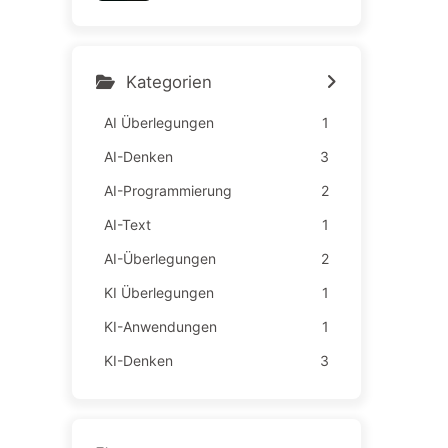
hnische Mängel belasten d
ie Mitarbeiter – langsam AI
lernen163
Kategorien
AI Überlegungen
1
AI-Denken
3
AI-Programmierung
2
AI-Text
1
AI-Überlegungen
2
KI Überlegungen
1
KI-Anwendungen
1
KI-Denken
3