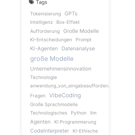
Tags
GPTs
Tokenisierung
Intelligenz
Box-Effekt
Große Modelle
Aufforderung
KI-Entscheidungen
Prompt
KI-Agenten
Datenanalyse
große Modelle
Unternehmensinnovation
Technologie
anwendung_von_eingabeaufforderungen
VibeCoding
Fragen
Große Sprachmodelle
Technologisches
Python
llm
Agenten
KI Programmierung
CodeInterpreter
KI-Ethische