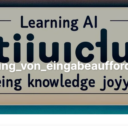
Suchen
Startseite
Archive
T
ng_von_eingabeauffor