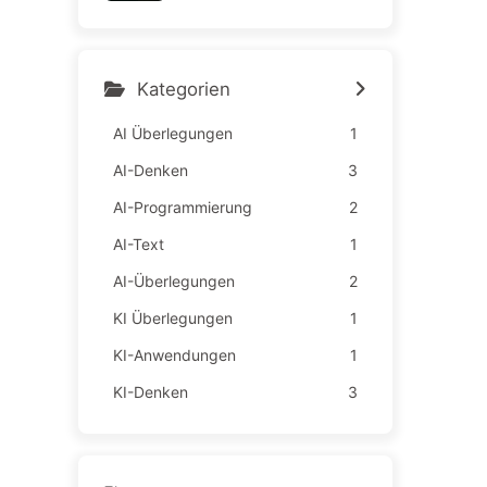
hnische Mängel belasten d
ie Mitarbeiter – langsam AI
lernen163
Kategorien
AI Überlegungen
1
AI-Denken
3
AI-Programmierung
2
AI-Text
1
AI-Überlegungen
2
KI Überlegungen
1
KI-Anwendungen
1
KI-Denken
3