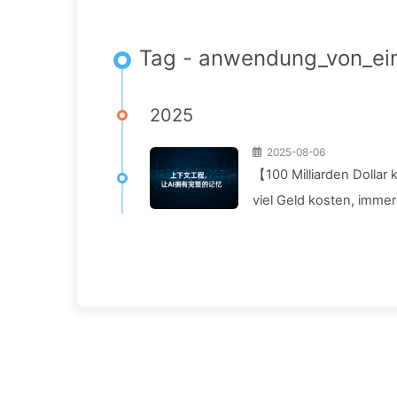
Tag - anwendung_von_ei
2025
2025-08-06
【100 Milliarden Dollar
viel Geld kosten, imme
90 % steigern? — Lang