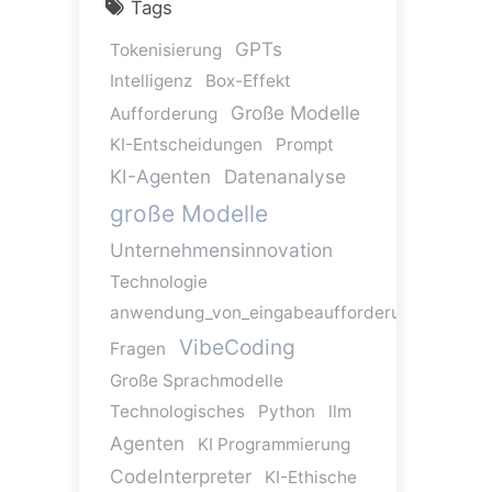
Tags
GPTs
Tokenisierung
Intelligenz
Box-Effekt
Große Modelle
Aufforderung
KI-Entscheidungen
Prompt
KI-Agenten
Datenanalyse
große Modelle
Unternehmensinnovation
Technologie
anwendung_von_eingabeaufforderungen
VibeCoding
Fragen
Große Sprachmodelle
Technologisches
Python
llm
Agenten
KI Programmierung
CodeInterpreter
KI-Ethische