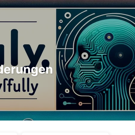
ags
Kategorien
Links
Über uns
🇩🇪 Deutsch
derungen