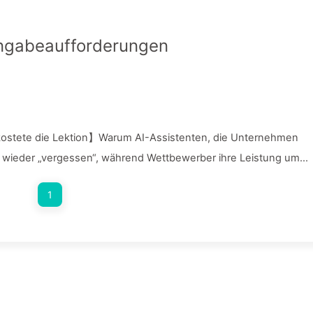
ngabeaufforderungen
 kostete die Lektion】Warum AI-Assistenten, die Unternehmen
r wieder „vergessen“, während Wettbewerber ihre Leistung um
sam AI Lernen 169
1