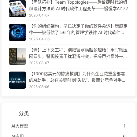
【团队拓扑】Team Topologies——后敏捷时代的组
织设计方法论 AI 时代软件工程变革——慢慢学AI172
2026-04-07
【你的组织架构，早已决定了你的软件命运】康威定
律——被低估了 56 年的管理学铁律 AI 时代软件工
程变革——慢慢学AI171
2026-04-06
【译】上下文工程：别把窗塞满越多越糟！用写筛压
隔四步，警惕投毒干扰混淆冲突，把噪声挡窗外——
慢慢学AI170
2025-08-07
【1000亿美元的惨痛教训】为什么企业花重金部署
的AI助手，总在关键时刻“失忆”，反而让竞争对手实
现90%性能提升？——慢慢学AI169
2025-08-06
分类
AI大模型
1
AI应用
6