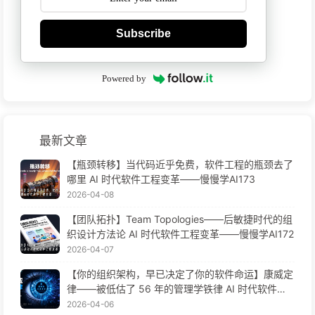
Subscribe
Powered by
最新文章
【瓶颈转移】当代码近乎免费，软件工程的瓶颈去了
哪里 AI 时代软件工程变革——慢慢学AI173
2026-04-08
【团队拓扑】Team Topologies——后敏捷时代的组
织设计方法论 AI 时代软件工程变革——慢慢学AI172
2026-04-07
【你的组织架构，早已决定了你的软件命运】康威定
律——被低估了 56 年的管理学铁律 AI 时代软件工
程变革——慢慢学AI171
2026-04-06