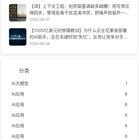
【译】上下文工程：别把窗塞满越多越糟！用写筛压
隔四步，警惕投毒干扰混淆冲突，把噪声挡窗外——
慢慢学AI170
2025-08-07
【1000亿美元的惨痛教训】为什么企业花重金部署
的AI助手，总在关键时刻“失忆”，反而让竞争对手实
现90%性能提升？——慢慢学AI169
2025-08-06
分类
AI大模型
1
AI应用
6
AI应用
6
AI应用
6
AI应用
6
AI应用
6