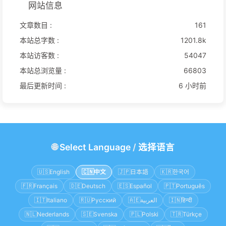
网站信息
文章数目 :
161
本站总字数 :
1201.8k
本站访客数 :
54047
本站总浏览量 :
66803
最后更新时间 :
6 小时前
🌐
Select Language
/
选择语言
🇺🇸
English
🇨🇳
中文
🇯🇵
日本語
🇰🇷
한국어
🇫🇷
Français
🇩🇪
Deutsch
🇪🇸
Español
🇵🇹
Português
🇮🇹
Italiano
🇷🇺
Русский
🇦🇪
العربية
🇮🇳
हिन्दी
🇳🇱
Nederlands
🇸🇪
Svenska
🇵🇱
Polski
🇹🇷
Türkçe