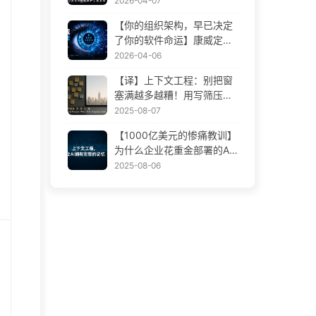
2026-04-07
变革——慢慢学AI172
【你的组织架构，早已决定
了你的软件命运】康威定律
——被低估了 56 年的管理
2026-04-06
学铁律 AI 时代软件工程变革
【译】上下文工程：别把窗
——慢慢学AI171
塞满越多越糟！用写筛压隔
四步，警惕投毒干扰混淆冲
2025-08-07
突，把噪声挡窗外——慢慢
【1000亿美元的惨痛教训】
学AI170
为什么企业花重金部署的AI
助手，总在关键时刻“失
2025-08-06
忆”，反而让竞争对手实现9
0%性能提升？——慢慢学AI
169