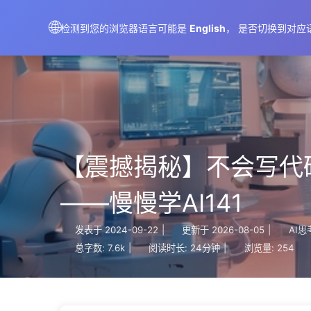
AIMeticulously
🌐
检测到您的浏览器语言可能是
English
， 是否切换到对应
【震撼揭秘】不会写代
——慢慢学AI141
发表于
2024-09-22
|
更新于
2026-08-05
|
AI思
总字数:
7.6k
|
阅读时长:
24分钟
|
浏览量:
254