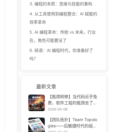
3.
编程的本质：思维与技能的重构
4.
从工具使用到编程整合：AI 赋能的
效率革命
5.
AI 编程革命：传统 vs 未来，行业
在，角色可能要没了
6.
结语：AI 编程时代，你准备好了
吗？
最新文章
【瓶颈转移】当代码近乎免
费，软件工程的瓶颈去了哪
里 AI 时代软件工程变革——
2026-04-08
慢慢学AI173
【团队拓扑】Team Topolo
gies——后敏捷时代的组织
设计方法论 AI 时代软件工程