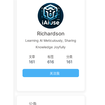
Richardson
Learning AI Meticulously, Sharing
Knowledge Joyfully
文章
标签
分类
161
616
161
关注我
公告