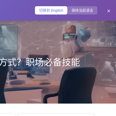
主页
归档
标签
分类
友链
关于
🌐
×
切换到 English
保持当前语言
作方式？职场必备技能