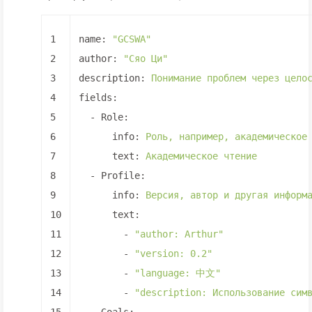
1
name:
"GCSWA"
2
author:
"Сяо Ци"
3
description:
Понимание
проблем
через
цело
4
fields:
5
-
Role:
6
info:
Роль,
например,
академическое
7
text:
Академическое
чтение
8
-
Profile:
9
info:
Версия,
автор
и
другая
информ
10
text:
11
-
"author: Arthur"
12
-
"version: 0.2"
13
-
"language: 中文"
14
-
"description: Использование сим