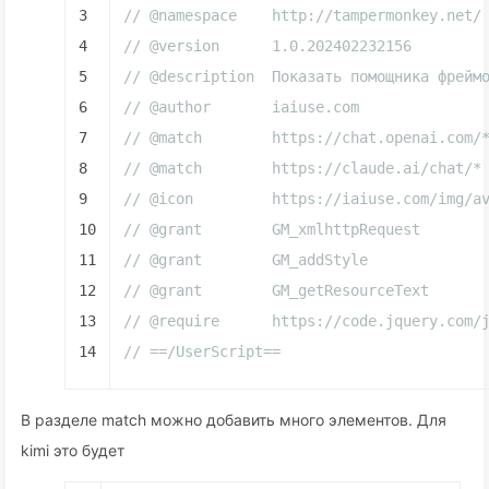
3
// @namespace    http://tampermonkey.net/
4
// @version      1.0.202402232156
5
// @description  Показать помощника фрейм
6
// @author       iaiuse.com
7
// @match        https://chat.openai.com/
8
// @match        https://claude.ai/chat/*
9
// @icon         https://iaiuse.com/img/a
10
// @grant        GM_xmlhttpRequest
11
// @grant        GM_addStyle
12
// @grant        GM_getResourceText
13
// @require      https://code.jquery.com/
14
// ==/UserScript==
В разделе match можно добавить много элементов. Для
kimi это будет