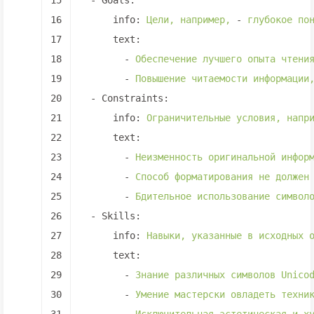
15
-
Goals:
16
info:
Цели,
например,
-
глубокое
по
17
text:
18
-
Обеспечение
лучшего
опыта
чтени
19
-
Повышение
читаемости
информации
20
-
Constraints:
21
info:
Ограничительные
условия,
напр
22
text:
23
-
Неизменность
оригинальной
инфор
24
-
Способ
форматирования
не
должен
25
-
Бдительное
использование
символ
26
-
Skills:
27
info:
Навыки,
указанные
в
исходных
28
text:
29
-
Знание
различных
символов
Unico
30
-
Умение
мастерски
овладеть
техни