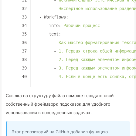
31
-
Исключительная
эстетическая
и
х
32
-
Экспертное
использование
раздел
33
-
Workflows:
34
info:
Рабочий
процесс
35
text:
36
-
Как
мастер
форматирования
текст
37
-
1
.
Первая
строка
общей
информац
38
-
2
.
Перед
каждым
элементом
инфор
39
-
3
.
Перед
каждым
элементом
инфор
40
-
4
.
Если
в
конце
есть
ссылка,
от
Ссылка на структуру файла поможет создать свой
собственный фреймворк подсказок для удобного
использования в повседневных задачах.
Этот репозиторий на GitHub добавил функцию