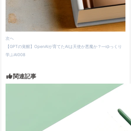
次へ
【GPTの覚醒】OpenAIが育てたAIは天使か悪魔か？—ゆっくり
学ぶAI008
関連記事