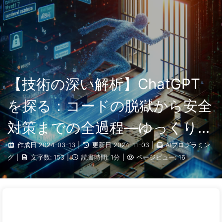
検索
ホーム
アーカイブ
タグ
AI変革への道
カテゴリー
リンク
アバウト
🇯🇵 日本語
【技術の深い解析】ChatGPT
を探る：コードの脱獄から安全
対策までの全過程—ゆっくり学
ぶAI024
作成日
2024-03-13
|
更新日
2024-11-03
|
AIプログラミン
グ
|
文字数:
153
|
読書時間:
1分
|
ページビュー:
16