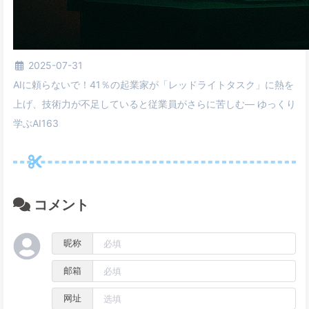
2025-07-31
AIに頼らないで！41％の起業家が「レッドライトタスク」に熱を
上げ、技術力が不足していると従業員がさらに苦しむ— ゆっくり
学ぶAI163
コメント
昵称
邮箱
网址