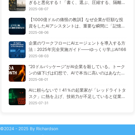
ぎると悪化する！「書く、選ぶ、圧縮する、隔離す
る」の4ステップで、毒を警戒し、干渉や混乱を防
2025-08-07
ぎ、ノイズを窓の外に排除しよう——ゆっくり学ぶ
【1000億ドルの痛恨の教訓】なぜ企業が巨額な投
AI170
資をしたAIアシスタントは、重要な瞬間に「記憶喪
失」に陥り、競合他社は90%の性能向上を実現する
2025-08-06
のか？——ゆっくり学ぶAI169
企業のワークフローにAIエージェントを導入する方
法：2025年完全実施ガイド——ゆっくり学ぶAI166
2025-08-03
“20ドルパッケージ”がAI企業を殺している。トーク
ンの値下げは幻想で、AIで本当に高いのはあなたの
貪欲さ——ゆっくり学ぶAI164
2025-08-01
AIに頼らないで！41％の起業家が「レッドライトタ
スク」に熱を上げ、技術力が不足していると従業員
がさらに苦しむ— ゆっくり学ぶAI163
2025-07-31
©2024 - 2025 By Richardson