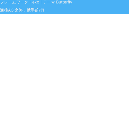
フレームワーク
Hexo
|
テーマ
Butterfly
通往AGI之路，携手前行!