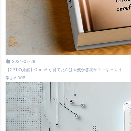
2024-02-28
【GPTの覚醒】OpenAIが育てたAIは天使か悪魔か？—ゆっくり
学ぶAI008