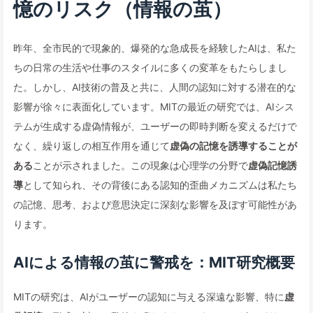
憶のリスク（情報の茧）
昨年、全市民的で現象的、爆発的な急成長を経験したAIは、私た
ちの日常の生活や仕事のスタイルに多くの変革をもたらしまし
た。しかし、AI技術の普及と共に、人間の認知に対する潜在的な
影響が徐々に表面化しています。MITの最近の研究では、AIシス
テムが生成する虚偽情報が、ユーザーの即時判断を変えるだけで
なく、繰り返しの相互作用を通じて
虚偽の記憶を誘導することが
ある
ことが示されました。この現象は心理学の分野で
虚偽記憶誘
導
として知られ、その背後にある認知的歪曲メカニズムは私たち
の記憶、思考、および意思決定に深刻な影響を及ぼす可能性があ
ります。
AIによる情報の茧に警戒を：MIT研究概要
MITの研究は、AIがユーザーの認知に与える深遠な影響、特に
虚