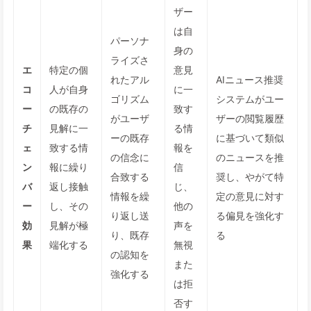
ザー
は自
パーソナ
身の
ライズさ
エ
特定の個
意見
れたアル
AIニュース推奨
コ
人が自身
に一
ゴリズム
システムがユー
ー
の既存の
致す
がユーザ
ザーの閲覧履歴
チ
見解に一
る情
ーの既存
に基づいて類似
ェ
致する情
報を
の信念に
のニュースを推
ン
報に繰り
信
合致する
奨し、やがて特
バ
返し接触
じ、
情報を繰
定の意見に対す
ー
し、その
他の
り返し送
る偏見を強化す
効
見解が極
声を
り、既存
る
果
端化する
無視
の認知を
また
強化する
は拒
否す