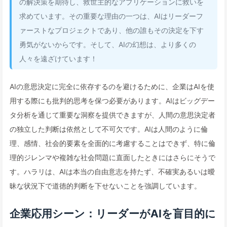
の解決策を期待し、救世主的なアプリケーションに救いを
求めています。その重要な理由の一つは、AIはリーダーフ
ァーストなプロジェクトであり、他の誰もその決定を下す
勇気がないからです。そして、AIの幻想は、より多くの
人々を遠ざけています！
AIの意思決定に完全に依存するのを避けるために、企業はAIを使
用する際にも批判的思考を保つ必要があります。AIはビッグデー
タ分析を通じて重要な洞察を提供できますが、人間の意思決定者
の独立した判断は依然として不可欠です。AIは人間のように倫
理、感情、社会的要素を全面的に考慮することはできず、特に倫
理的ジレンマや複雑な社会問題に直面したときにはさらにそうで
す。ハラリは、AIは本当の自由意志を持たず、不確実あるいは曖
昧な状況下で道徳的判断を下せないことを強調しています。
企業応用シーン：リーダーがAIを盲目的に