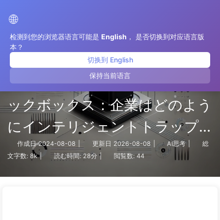
AI変革への道
🌐
检测到您的浏览器语言可能是
English
， 是否切换到对应语言版
本？
切换到 English
保持当前语言
AIの意思決定の背後にあるブラ
ックボックス：企業はどのよう
にインテリジェントトラップ
を避け、意思決定プロセスを再
作成日
2024-08-08
|
更新日
2026-08-08
|
AI思考
|
総
文字数:
8k
|
読む時間:
28分
|
閲覧数:
44
構築するか—ゆっくり学ぶ
AI136