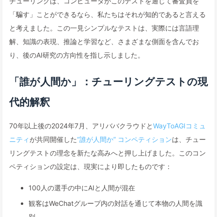
チューリングは、コンピュータがこのテストを通じて審査員を
「騙す」ことができるなら、私たちはそれが知的であると言える
と考えました。この一見シンプルなテストは、実際には言語理
解、知識の表現、推論と学習など、さまざまな側面を含んでお
り、後のAI研究の方向性を指し示しました。
「誰が人間か」：チューリングテストの現
代的解釈
70年以上後の2024年7月、アリババクラウドと
WayToAGIコミュ
ニティ
が共同開催した
“誰が人間か” コンペティション
は、チュー
リングテストの理念を新たな高みへと押し上げました。このコン
ペティションの設定は、現実により即したものです：
100人の選手の中にAIと人間が混在
観客はWeChatグループ内の対話を通じて本物の人間を識
別