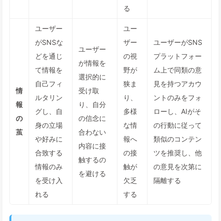
る
ユーザー
ユー
がSNSな
ザー
ユーザーがSNS
ユーザー
どを通じ
の視
プラットフォー
が情報を
て情報を
野が
ム上で同類の意
選択的に
自己フィ
狭ま
見を持つアカウ
情
受け取
ルタリン
り、
ントのみをフォ
報
り、自分
グし、自
多様
ローし、AIがそ
の
の信念に
身の立場
な情
の行動に従って
茧
合わない
や好みに
報へ
類似のコンテン
内容に接
合致する
の接
ツを推奨し、他
触するの
情報のみ
触が
の意見を次第に
を避ける
を受け入
欠乏
隔離する
れる
する