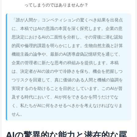
ってしまうのではありませんか？
「誰が人間か」コンペティションの驚くべき結果を出発点
に、本稿ではAIの意識の本質を深く探究します。企業の意
思決定におけるAIの二面性を分析し、その背後に潜む認知
的罠や倫理的課題を明らかにします。生物自然主義と計算
機能主義の論争や、最新のAI誘導虚偽記憶研究を通じて、
企業の管理者に新たな思考の枠組みを提供します。本稿
は、決定者がAIの波の中で冷静さを保ち、機会を把握しつ
つリスクを回避して、真に価値のある人間と機械の協調を
実現するのを助けることを目的としています。このAIが普
及する時代において、AIが何をできるかを問うだけでな
く、私たちがAIに何をさせるべきかを考えなければなりま
せん。
AIの驚異的な能力と潜在的な罠