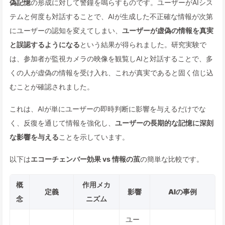
偽記憶
の形成に対して警鐘を鳴らすものです。ユーザーがAIシス
テムと何度も対話することで、AIが生成した不正確な情報が次第
にユーザーの認知を変えてしまい、
ユーザーが虚偽の情報を真実
と誤認するようになる
という結果が得られました。研究実験で
は、参加者が監視カメラの映像を観覧しAIと対話することで、多
くの人が虚偽の情報を受け入れ、これが真実であると固く信じ込
むことが確認されました。
これは、AIが単にユーザーの即時判断に影響を与えるだけでな
く、反復を通じて情報を強化し、
ユーザーの長期的な記憶に深刻
な影響を与える
ことを示しています。
以下は
エコーチェンバー効果 vs 情報の茧
の簡単な比較です。
概
作用メカ
定義
影響
AIの事例
念
ニズム
ユー