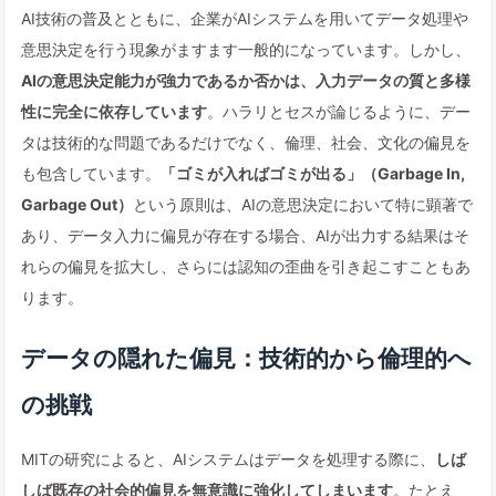
AI技術の普及とともに、企業がAIシステムを用いてデータ処理や
意思決定を行う現象がますます一般的になっています。しかし、
AIの意思決定能力が強力であるか否かは、入力データの質と多様
性に完全に依存しています
。ハラリとセスが論じるように、デー
タは技術的な問題であるだけでなく、倫理、社会、文化の偏見を
も包含しています。
「ゴミが入ればゴミが出る」（Garbage In,
Garbage Out）
という原則は、AIの意思決定において特に顕著で
あり、データ入力に偏見が存在する場合、AIが出力する結果はそ
れらの偏見を拡大し、さらには認知の歪曲を引き起こすこともあ
ります。
データの隠れた偏見：技術的から倫理的へ
の挑戦
MITの研究によると、AIシステムはデータを処理する際に、
しば
しば既存の社会的偏見を無意識に強化してしまいます
。たとえ