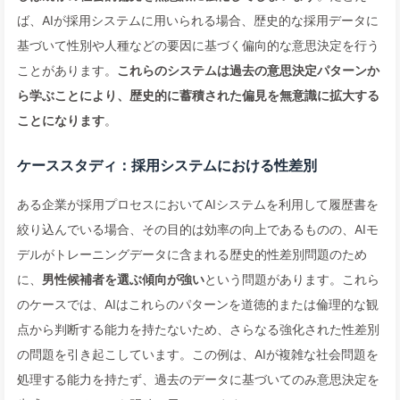
ば、AIが採用システムに用いられる場合、歴史的な採用データに
基づいて性別や人種などの要因に基づく偏向的な意思決定を行う
ことがあります。
これらのシステムは過去の意思決定パターンか
ら学ぶことにより、歴史的に蓄積された偏見を無意識に拡大する
ことになります
。
ケーススタディ：採用システムにおける性差別
ある企業が採用プロセスにおいてAIシステムを利用して履歴書を
絞り込んでいる場合、その目的は効率の向上であるものの、AIモ
デルがトレーニングデータに含まれる歴史的性差別問題のため
に、
男性候補者を選ぶ傾向が強い
という問題があります。これら
のケースでは、AIはこれらのパターンを道徳的または倫理的な観
点から判断する能力を持たないため、さらなる強化された性差別
の問題を引き起こしています。この例は、AIが複雑な社会問題を
処理する能力を持たず、過去のデータに基づいてのみ意思決定を