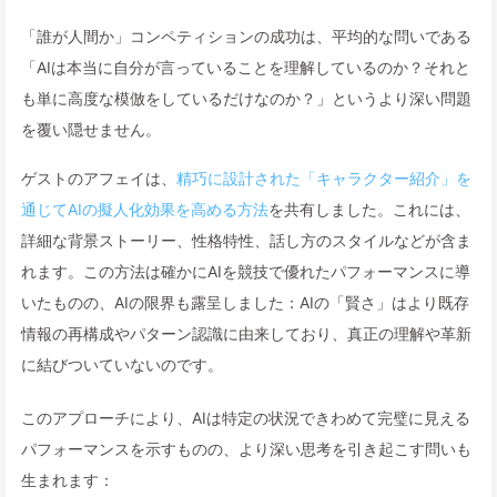
「誰が人間か」コンペティションの成功は、平均的な問いである
「AIは本当に自分が言っていることを理解しているのか？それと
も単に高度な模倣をしているだけなのか？」というより深い問題
を覆い隠せません。
ゲストのアフェイは、
精巧に設計された「キャラクター紹介」を
通じてAIの擬人化効果を高める方法
を共有しました。これには、
詳細な背景ストーリー、性格特性、話し方のスタイルなどが含ま
れます。この方法は確かにAIを競技で優れたパフォーマンスに導
いたものの、AIの限界も露呈しました：AIの「賢さ」はより既存
情報の再構成やパターン認識に由来しており、真正の理解や革新
に結びついていないのです。
このアプローチにより、AIは特定の状況できわめて完璧に見える
パフォーマンスを示すものの、より深い思考を引き起こす問いも
生まれます：