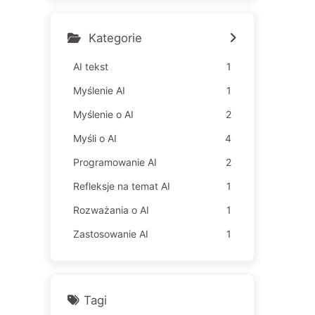
gia czyni pracowników jes
zcze bardziej nieszczęśliw
ymi – Powoli uczymy się AI
Kategorie
163
AI tekst
1
Myślenie AI
1
Myślenie o AI
2
Myśli o AI
4
Programowanie AI
2
Refleksje na temat AI
1
Rozważania o AI
1
Zastosowanie AI
1
Tagi