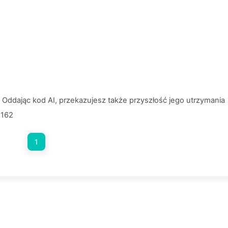
ddając kod AI, przekazujesz także przyszłość jego utrzymania
I162
1