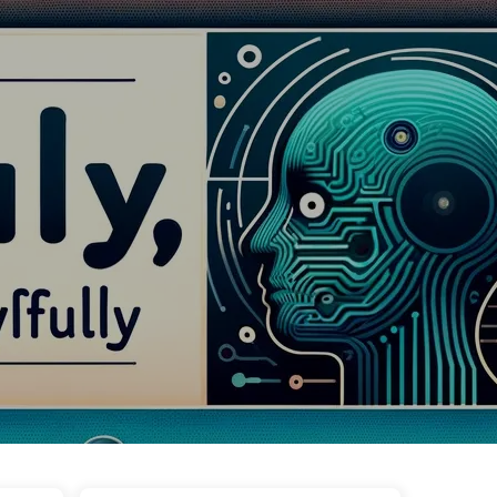
wa
Tagi
Kategorie
Linki
O nas
🇵🇱 Polski