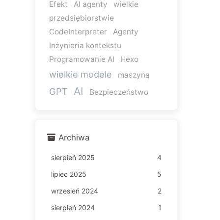
Efekt
AI agenty
wielkie
przedsiębiorstwie
CodeInterpreter
Agenty
Inżynieria kontekstu
Programowanie AI
Hexo
wielkie modele
maszyną
AI
GPT
Bezpieczeństwo
Archiwa
sierpień 2025
4
lipiec 2025
5
wrzesień 2024
2
sierpień 2024
1