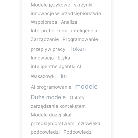
Modele językowe
skrzynki
innowacje w przedsiębiorstwie
Współpraca
Analiza
Interpretor kodu
inteligencja
Zarządzanie
Programowanie
Token
przepływ pracy
Innowacja
Etyka
inteligentne agentki AI
llm
Wskazówki
modele
AI programowanie
Duże modele
Opłaty
zarządzanie kontekstem
Modele dużej skali
przedsiębiorstwem
człowieka
podpowiedzi
Podpowiedzi