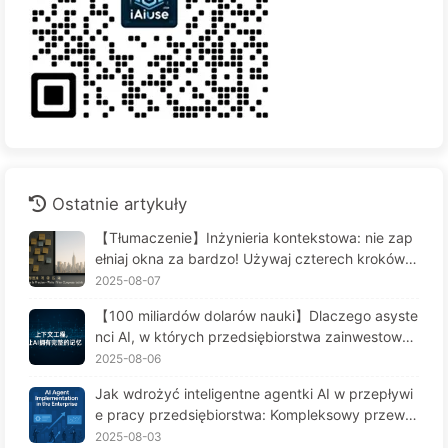
Ostatnie artykuły
【Tłumaczenie】Inżynieria kontekstowa: nie zap
ełniaj okna za bardzo! Używaj czterech kroków d
o zarządzania kontekstem, bądź czujny na zafał
2025-08-07
szowanie danych i konflikty, a hałas trzymaj na z
【100 miliardów dolarów nauki】Dlaczego asyste
ewnątrz — Uczymy się AI powoli 170
nci AI, w których przedsiębiorstwa zainwestował
y fortunę, cierpią na "amnezję" w kluczowych mo
2025-08-06
mentach, a ich konkurenci osiągają 90% wzrostu
Jak wdrożyć inteligentne agentki AI w przepływi
wydajności? — Powoli ucz się AI 169
e pracy przedsiębiorstwa: Kompleksowy przewo
dnik wdrożenia na rok 2025 - Powoli ucz się AI16
2025-08-03