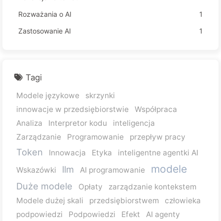
Rozważania o AI
1
Zastosowanie AI
1
Tagi
Modele językowe
skrzynki
innowacje w przedsiębiorstwie
Współpraca
Analiza
Interpretor kodu
inteligencja
Zarządzanie
Programowanie
przepływ pracy
Token
Innowacja
Etyka
inteligentne agentki AI
modele
llm
Wskazówki
AI programowanie
Duże modele
Opłaty
zarządzanie kontekstem
Modele dużej skali
przedsiębiorstwem
człowieka
podpowiedzi
Podpowiedzi
Efekt
AI agenty