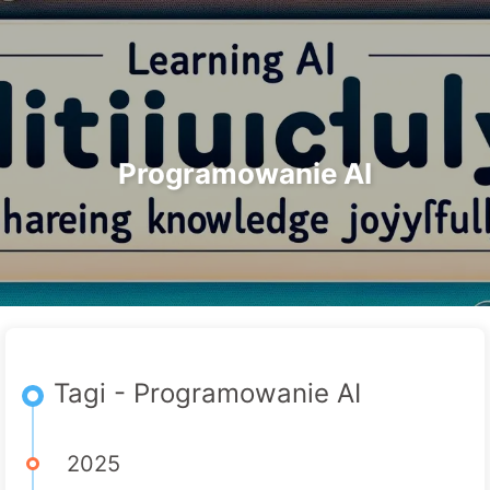
Szukaj
Strona główna
Archiwa
Tagi
Droga do Transformacji AI
Kategorie
Linki
O nas
🇵🇱 Polski
Programowanie AI
Tagi - Programowanie AI
2025