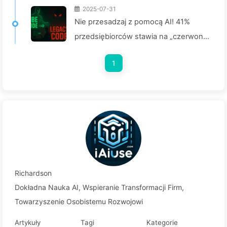
2025-07-31
Nie przesadzaj z pomocą AI! 41%
przedsiębiorców stawia na „czerwone
zadania”, a niewydolna technologia
1
czyni pracowników jeszcze bardziej
nieszczęśliwymi – Powoli uczymy się
AI 163
Richardson
Dokładna Nauka AI, Wspieranie Transformacji Firm,
Towarzyszenie Osobistemu Rozwojowi
Artykuły
Tagi
Kategorie