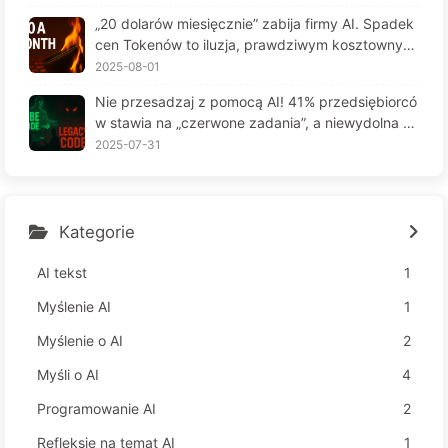
6
„20 dolarów miesięcznie” zabija firmy AI. Spadek
cen Tokenów to iluzja, prawdziwym kosztownym
jest twoja chciwość — powoli ucz się AI164
2025-08-01
Nie przesadzaj z pomocą AI! 41% przedsiębiorcó
w stawia na „czerwone zadania”, a niewydolna te
chnologia czyni pracowników jeszcze bardziej ni
2025-07-31
eszczęśliwymi – Powoli uczymy się AI 163
Kategorie
AI tekst
1
Myślenie AI
1
Myślenie o AI
2
Myśli o AI
4
Programowanie AI
2
Refleksje na temat AI
1