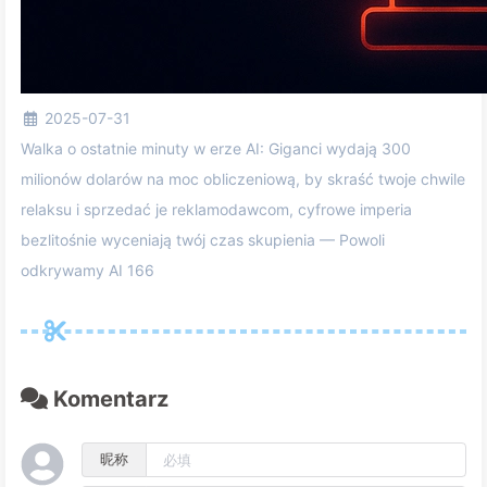
2025-07-31
Walka o ostatnie minuty w erze AI: Giganci wydają 300
milionów dolarów na moc obliczeniową, by skraść twoje chwile
relaksu i sprzedać je reklamodawcom, cyfrowe imperia
bezlitośnie wyceniają twój czas skupienia — Powoli
odkrywamy AI 166
Komentarz
昵称