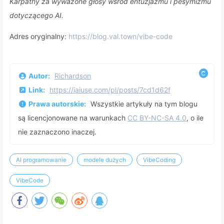
Karpathy za wyważone głosy wśród entuzjazmu i pesymizmu
dotyczącego AI.
Adres oryginalny:
https://blog.val.town/vibe-code
Autor:
Richardson
Link:
https://iaiuse.com/pl/posts/7cd1d62f
Prawa autorskie:
Wszystkie artykuły na tym blogu
są licencjonowane na warunkach
CC BY-NC-SA 4.0
, o ile
nie zaznaczono inaczej.
AI programowanie
modele dużych
VibeCoding
VibeCode