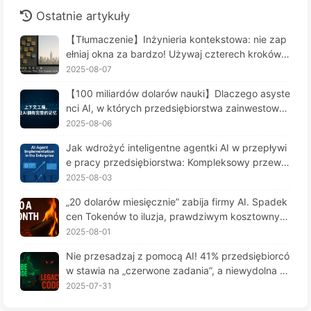
Ostatnie artykuły
【Tłumaczenie】Inżynieria kontekstowa: nie zap
ełniaj okna za bardzo! Używaj czterech kroków d
o zarządzania kontekstem, bądź czujny na zafał
2025-08-07
szowanie danych i konflikty, a hałas trzymaj na z
【100 miliardów dolarów nauki】Dlaczego asyste
ewnątrz — Uczymy się AI powoli 170
nci AI, w których przedsiębiorstwa zainwestował
y fortunę, cierpią na "amnezję" w kluczowych mo
2025-08-06
mentach, a ich konkurenci osiągają 90% wzrostu
Jak wdrożyć inteligentne agentki AI w przepływi
wydajności? — Powoli ucz się AI 169
e pracy przedsiębiorstwa: Kompleksowy przewo
dnik wdrożenia na rok 2025 - Powoli ucz się AI16
2025-08-03
6
„20 dolarów miesięcznie” zabija firmy AI. Spadek
cen Tokenów to iluzja, prawdziwym kosztownym
jest twoja chciwość — powoli ucz się AI164
2025-08-01
Nie przesadzaj z pomocą AI! 41% przedsiębiorcó
w stawia na „czerwone zadania”, a niewydolna te
chnologia czyni pracowników jeszcze bardziej ni
2025-07-31
eszczęśliwymi – Powoli uczymy się AI 163