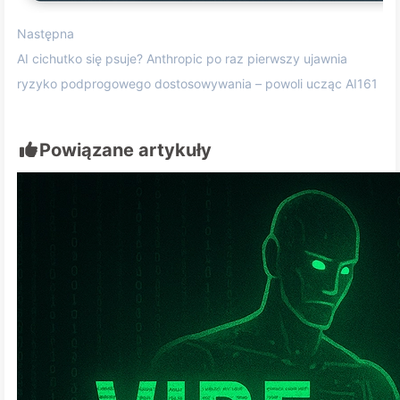
Następna
AI cichutko się psuje? Anthropic po raz pierwszy ujawnia
ryzyko podprogowego dostosowywania – powoli ucząc AI161
Powiązane artykuły