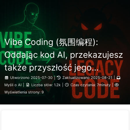
Szukaj
Strona główna
Archiwa
Tagi
Droga do Transformacji AI
Kategorie
Linki
O nas
🇵🇱 Polski
Vibe Coding (氛围编程):
Oddając kod AI, przekazujesz
także przyszłość jego
utrzymania — Powoli uczymy
Utworzono
2025-07-30
|
Zaktualizowano
2025-08-21
|
Myśli o AI
|
Liczba słów:
1.2k
|
Czas czytania:
7minuty
|
się AI162
Wyświetlenia strony:
9