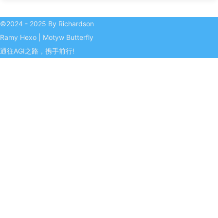
©2024 - 2025 By Richardson
Ramy
Hexo
|
Motyw
Butterfly
通往AGI之路，携手前行!