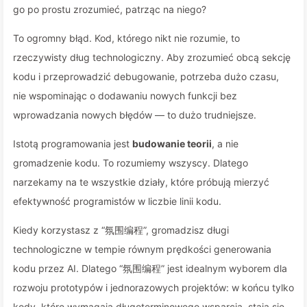
go po prostu zrozumieć, patrząc na niego?
To ogromny błąd. Kod, którego nikt nie rozumie, to
rzeczywisty dług technologiczny. Aby zrozumieć obcą sekcję
kodu i przeprowadzić debugowanie, potrzeba dużo czasu,
nie wspominając o dodawaniu nowych funkcji bez
wprowadzania nowych błędów — to dużo trudniejsze.
Istotą programowania jest
budowanie teorii
, a nie
gromadzenie kodu. To rozumiemy wszyscy. Dlatego
narzekamy na te wszystkie działy, które próbują mierzyć
efektywność programistów w liczbie linii kodu.
Kiedy korzystasz z “氛围编程”, gromadzisz długi
technologiczne w tempie równym prędkości generowania
kodu przez AI. Dlatego “氛围编程” jest idealnym wyborem dla
rozwoju prototypów i jednorazowych projektów: w końcu tylko
kody, które wymagają długoterminowego wsparcia, stają się