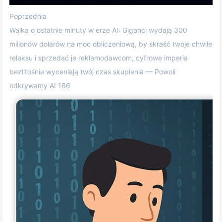
Poprzednia
Walka o ostatnie minuty w erze AI: Giganci wydają 300
milionów dolarów na moc obliczeniową, by skraść twoje chwile
relaksu i sprzedać je reklamodawcom, cyfrowe imperia
bezlitośnie wyceniają twój czas skupienia — Powoli
odkrywamy AI 166