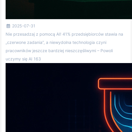
2025-07-31
Nie przesadzaj z pomocą AI! 41% przedsiębiorców stawia na
„czerwone zadania”, a niewydolna technologia czyni
pracowników jeszcze bardziej nieszczęśliwymi – Powoli
uczymy się AI 163