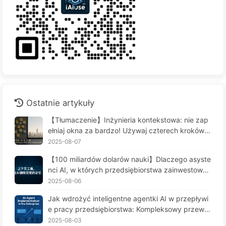
Ostatnie artykuły
【Tłumaczenie】Inżynieria kontekstowa: nie zap
ełniaj okna za bardzo! Używaj czterech kroków d
o zarządzania kontekstem, bądź czujny na zafał
2025-08-07
szowanie danych i konflikty, a hałas trzymaj na z
【100 miliardów dolarów nauki】Dlaczego asyste
ewnątrz — Uczymy się AI powoli 170
nci AI, w których przedsiębiorstwa zainwestował
y fortunę, cierpią na "amnezję" w kluczowych mo
2025-08-06
mentach, a ich konkurenci osiągają 90% wzrostu
Jak wdrożyć inteligentne agentki AI w przepływi
wydajności? — Powoli ucz się AI 169
e pracy przedsiębiorstwa: Kompleksowy przewo
dnik wdrożenia na rok 2025 - Powoli ucz się AI16
2025-08-03