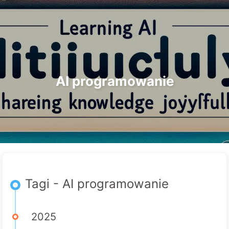
Szukaj
Strona główna
Archiwa
Tagi
Droga do Transformacji AI
Kategorie
Linki
O nas
🇵🇱 Polski
AI programowanie
Tagi - AI programowanie
2025