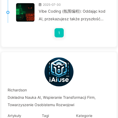
2025-07-30
Vibe Coding (氛围编程): Oddając kod
AI, przekazujesz także przyszłość
jego utrzymania — Powoli uczymy się
1
AI162
Richardson
Dokładna Nauka AI, Wspieranie Transformacji Firm,
Towarzyszenie Osobistemu Rozwojowi
Artykuły
Tagi
Kategorie