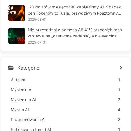
6
„20 dolarów miesięcznie” zabija firmy AI. Spadek
cen Tokenów to iluzja, prawdziwym kosztownym
jest twoja chciwość — powoli ucz się AI164
2025-08-01
Nie przesadzaj z pomocą AI! 41% przedsiębiorcó
w stawia na „czerwone zadania”, a niewydolna te
chnologia czyni pracowników jeszcze bardziej ni
2025-07-31
eszczęśliwymi – Powoli uczymy się AI 163
Kategorie
AI tekst
1
Myślenie AI
1
Myślenie o AI
2
Myśli o AI
4
Programowanie AI
2
Refleksje na temat AI
1