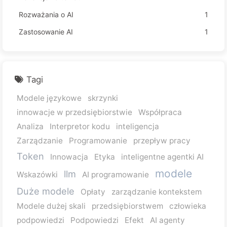
Rozważania o AI
1
Zastosowanie AI
1
Tagi
Modele językowe
skrzynki
innowacje w przedsiębiorstwie
Współpraca
Analiza
Interpretor kodu
inteligencja
Zarządzanie
Programowanie
przepływ pracy
Token
Innowacja
Etyka
inteligentne agentki AI
modele
llm
Wskazówki
AI programowanie
Duże modele
Opłaty
zarządzanie kontekstem
Modele dużej skali
przedsiębiorstwem
człowieka
podpowiedzi
Podpowiedzi
Efekt
AI agenty