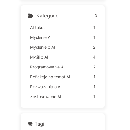
gia czyni pracowników jes
zcze bardziej nieszczęśliw
ymi – Powoli uczymy się AI
Kategorie
163
AI tekst
1
Myślenie AI
1
Myślenie o AI
2
Myśli o AI
4
Programowanie AI
2
Refleksje na temat AI
1
Rozważania o AI
1
Zastosowanie AI
1
Tagi