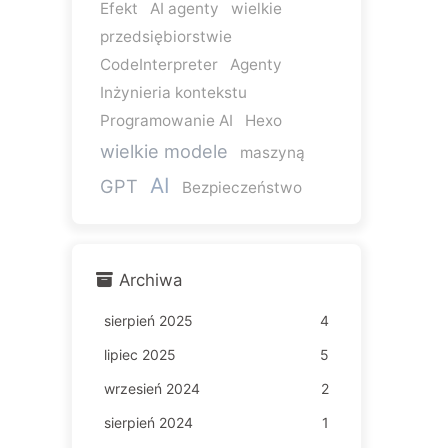
Efekt
AI agenty
wielkie
przedsiębiorstwie
CodeInterpreter
Agenty
Inżynieria kontekstu
Programowanie AI
Hexo
wielkie modele
maszyną
AI
GPT
Bezpieczeństwo
Archiwa
sierpień 2025
4
lipiec 2025
5
wrzesień 2024
2
sierpień 2024
1