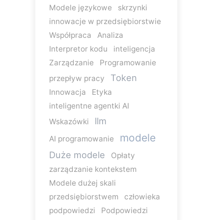
Modele językowe
skrzynki
innowacje w przedsiębiorstwie
Współpraca
Analiza
Interpretor kodu
inteligencja
Zarządzanie
Programowanie
Token
przepływ pracy
Innowacja
Etyka
inteligentne agentki AI
llm
Wskazówki
modele
AI programowanie
Duże modele
Opłaty
zarządzanie kontekstem
Modele dużej skali
przedsiębiorstwem
człowieka
podpowiedzi
Podpowiedzi