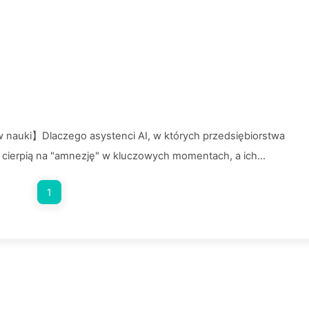
 nauki】Dlaczego asystenci AI, w których przedsiębiorstwa
 cierpią na "amnezję" w kluczowych momentach, a ich
% wzrostu wydajności? — Powoli ucz się AI 169
1