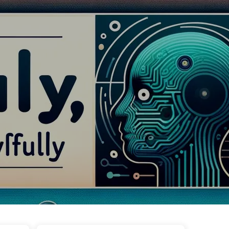
wa
Tagi
Kategorie
Linki
O nas
🇵🇱 Polski