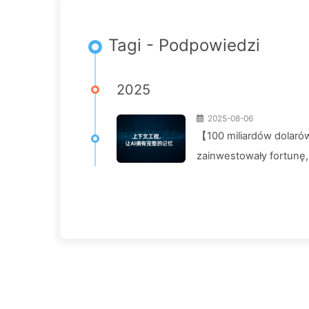
Tagi - Podpowiedzi
2025
2025-08-06
【100 miliardów dolarów
zainwestowały fortunę,
konkurenci osiągają 90