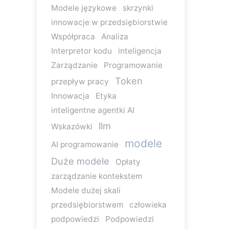
Modele językowe
skrzynki
innowacje w przedsiębiorstwie
Współpraca
Analiza
Interpretor kodu
inteligencja
Zarządzanie
Programowanie
Token
przepływ pracy
Innowacja
Etyka
inteligentne agentki AI
llm
Wskazówki
modele
AI programowanie
Duże modele
Opłaty
zarządzanie kontekstem
Modele dużej skali
przedsiębiorstwem
człowieka
podpowiedzi
Podpowiedzi