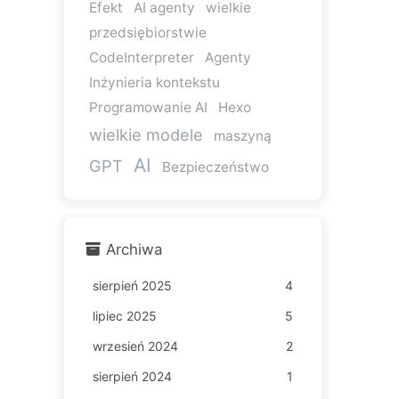
Efekt
AI agenty
wielkie
przedsiębiorstwie
CodeInterpreter
Agenty
Inżynieria kontekstu
Programowanie AI
Hexo
wielkie modele
maszyną
AI
GPT
Bezpieczeństwo
Archiwa
sierpień 2025
4
lipiec 2025
5
wrzesień 2024
2
sierpień 2024
1