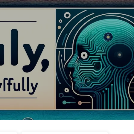
wa
Tagi
Kategorie
Linki
O nas
🇵🇱 Polski