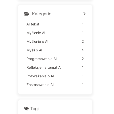
gia czyni pracowników jes
zcze bardziej nieszczęśliw
ymi – Powoli uczymy się AI
Kategorie
163
AI tekst
1
Myślenie AI
1
Myślenie o AI
2
Myśli o AI
4
Programowanie AI
2
Refleksje na temat AI
1
Rozważania o AI
1
Zastosowanie AI
1
Tagi