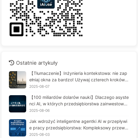
Ostatnie artykuły
【Tłumaczenie】Inżynieria kontekstowa: nie zap
ełniaj okna za bardzo! Używaj czterech kroków d
o zarządzania kontekstem, bądź czujny na zafał
2025-08-07
szowanie danych i konflikty, a hałas trzymaj na z
【100 miliardów dolarów nauki】Dlaczego asyste
ewnątrz — Uczymy się AI powoli 170
nci AI, w których przedsiębiorstwa zainwestował
y fortunę, cierpią na "amnezję" w kluczowych mo
2025-08-06
mentach, a ich konkurenci osiągają 90% wzrostu
Jak wdrożyć inteligentne agentki AI w przepływi
wydajności? — Powoli ucz się AI 169
e pracy przedsiębiorstwa: Kompleksowy przewo
dnik wdrożenia na rok 2025 - Powoli ucz się AI16
2025-08-03