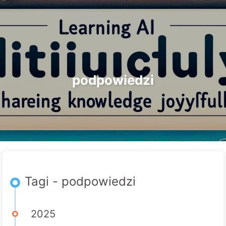
Szukaj
Strona główna
Archiwa
Tagi
Droga do Transformacji AI
Kategorie
Linki
O nas
🇵🇱 Polski
podpowiedzi
Tagi - podpowiedzi
2025