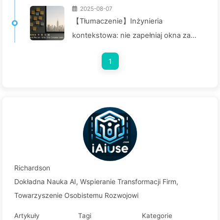
2025-08-07
【Tłumaczenie】Inżynieria
kontekstowa: nie zapełniaj okna za
bardzo! Używaj czterech kroków do
1
zarządzania kontekstem, bądź czujny
na zafałszowanie danych i konflikty, a
hałas trzymaj na zewnątrz — Uczymy
się AI powoli 170
Richardson
Dokładna Nauka AI, Wspieranie Transformacji Firm,
Towarzyszenie Osobistemu Rozwojowi
Artykuły
Tagi
Kategorie