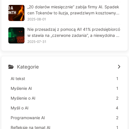
6
„20 dolarów miesięcznie” zabija firmy AI. Spadek
cen Tokenów to iluzja, prawdziwym kosztownym
jest twoja chciwość — powoli ucz się AI164
2025-08-01
Nie przesadzaj z pomocą AI! 41% przedsiębiorcó
w stawia na „czerwone zadania”, a niewydolna te
chnologia czyni pracowników jeszcze bardziej ni
2025-07-31
eszczęśliwymi – Powoli uczymy się AI 163
Kategorie
AI tekst
1
Myślenie AI
1
Myślenie o AI
2
Myśli o AI
4
Programowanie AI
2
Refleksje na temat AI
1