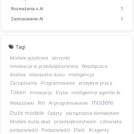
Rozważania o AI
1
Zastosowanie AI
1
Tagi
Modele językowe
skrzynki
innowacje w przedsiębiorstwie
Współpraca
Analiza
Interpretor kodu
inteligencja
Zarządzanie
Programowanie
przepływ pracy
Token
Innowacja
Etyka
inteligentne agentki AI
modele
llm
Wskazówki
AI programowanie
Duże modele
Opłaty
zarządzanie kontekstem
Modele dużej skali
przedsiębiorstwem
człowieka
podpowiedzi
Podpowiedzi
Efekt
AI agenty