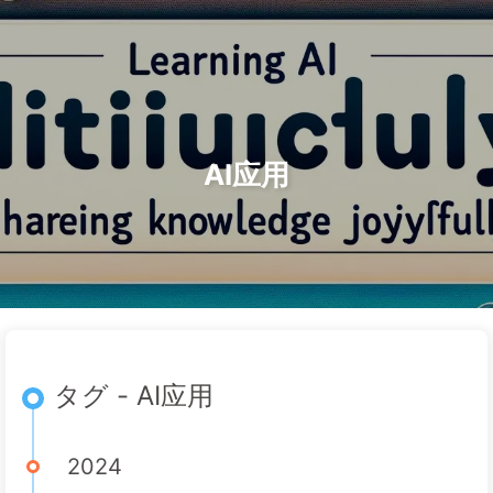
検索
ホーム
アーカイブ
タグ
AI変革への道
カテゴリー
リンク
アバウト
🇯🇵 日本語
AI应用
タグ - AI应用
2024