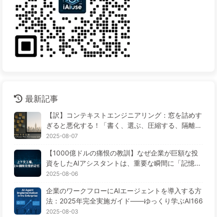
最新記事
【訳】コンテキストエンジニアリング：窓を詰めす
ぎると悪化する！「書く、選ぶ、圧縮する、隔離す
る」の4ステップで、毒を警戒し、干渉や混乱を防
2025-08-07
ぎ、ノイズを窓の外に排除しよう——ゆっくり学ぶ
【1000億ドルの痛恨の教訓】なぜ企業が巨額な投
AI170
資をしたAIアシスタントは、重要な瞬間に「記憶喪
失」に陥り、競合他社は90%の性能向上を実現する
2025-08-06
のか？——ゆっくり学ぶAI169
企業のワークフローにAIエージェントを導入する方
法：2025年完全実施ガイド——ゆっくり学ぶAI166
2025-08-03