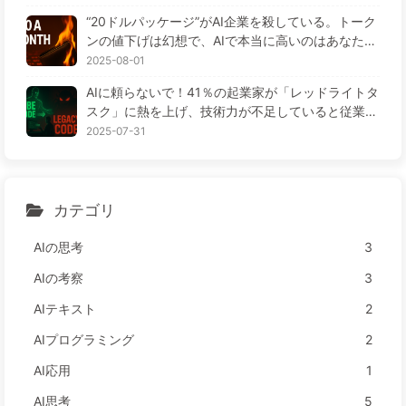
“20ドルパッケージ”がAI企業を殺している。トーク
ンの値下げは幻想で、AIで本当に高いのはあなたの
貪欲さ——ゆっくり学ぶAI164
2025-08-01
AIに頼らないで！41％の起業家が「レッドライトタ
スク」に熱を上げ、技術力が不足していると従業員
がさらに苦しむ— ゆっくり学ぶAI163
2025-07-31
カテゴリ
AIの思考
3
AIの考察
3
AIテキスト
2
AIプログラミング
2
AI応用
1
AI思考
5