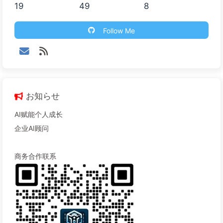
19
49
8
Follow Me
お知らせ
AI赋能个人成长
企业AI顾问
商务合作联系