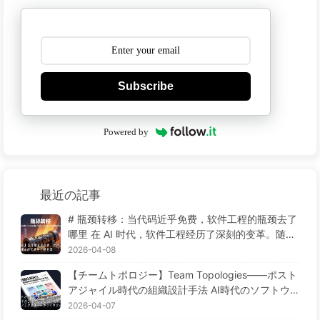
Subscribe
Powered by
最近の記事
# 瓶颈转移：当代码近乎免费，软件工程的瓶颈去了
哪里 在 AI 时代，软件工程经历了深刻的变革。随着
计算机技术的进步，代码的成本近乎免费了。那么，
2026-04-08
软件工程的瓶颈去了哪里呢？ ## 传统的软件工程瓶
【チームトポロジー】Team Topologies——ポスト
颈 在传统的软件工程中，瓶颈主要集中在以下几个
アジャイル時代の組織設計手法 AI時代のソフトウ
方面： * **开发时间**:软件开发是一个复杂的过
ェア工学変革——ゆっくり学ぶAI172
2026-04-07
程，需要大量的人力和物力。开发时间长，成本高