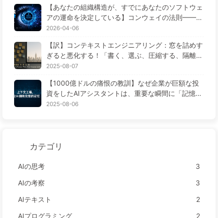
昂。 * **人力资源**:软件开发需要大量的专业人
【あなたの組織構造が、すでにあなたのソフトウェ
才，包括程序员、测试工程师、项目经理等。人力资
アの運命を決定している】コンウェイの法則——5
源短缺，成本高昂。 * **技术难点**:软件开发中存
6年間見過ごされてきた経営学の鉄則 AI時代のソフ
2026-04-06
在许多技术难点，例如算法设计、数据结构、系统设
トウェア工学の変革——ゆっくり学ぶAI171
计等。这些难点需要专业人才来解决。 ## AI 时代的
【訳】コンテキストエンジニアリング：窓を詰めす
软件工程瓶颈 在 AI 时代，软件工程的瓶颈发生了变
ぎると悪化する！「書く、選ぶ、圧縮する、隔離す
化。随着 AI 技术的发展，许多自动化工具和技术出
る」の4ステップで、毒を警戒し、干渉や混乱を防
2025-08-07
现了，例如： * **自动代码生成**:AI 技术可以自动
ぎ、ノイズを窓の外に排除しよう——ゆっくり学ぶ
【1000億ドルの痛恨の教訓】なぜ企業が巨額な投
生成代码，减少开发时间和成本。 * **智能测试**:A
AI170
資をしたAIアシスタントは、重要な瞬間に「記憶喪
I 技术可以智能测试软件，减少测试时间和成本。 * *
失」に陥り、競合他社は90%の性能向上を実現する
2025-08-06
*人工智能助手**:AI 技术可以提供人工智能助手，帮
のか？——ゆっくり学ぶAI169
助开发者解决技术难点。 ## 结论 在 AI 时代，软件
工程的瓶颈发生了变化。自动化工具和技术的出现，
减少了开发时间和成本，提高了软件质量。软件工程
カテゴリ
的瓶颈从开发时间、人力资源和技术难点转移到了数
据管理、安全性和可维护性等方面。
AIの思考
3
AIの考察
3
AIテキスト
2
AIプログラミング
2