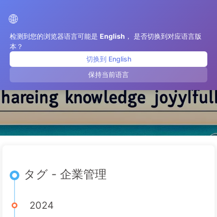
AI変革への道
🌐
检测到您的浏览器语言可能是
English
， 是否切换到对应语言版
本？
切换到 English
企業管理
保持当前语言
タグ - 企業管理
2024