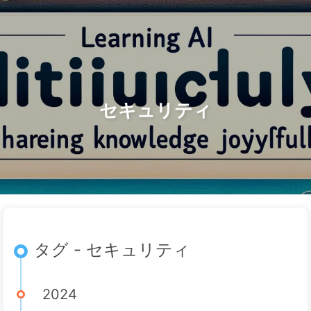
検索
ホーム
アーカイブ
タグ
AI変革への道
カテゴリー
リンク
アバウト
🇯🇵 日本語
セキュリティ
タグ - セキュリティ
2024