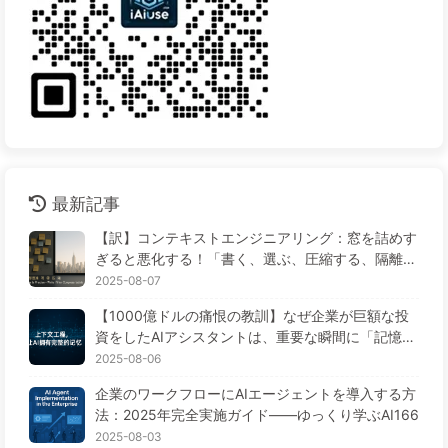
最新記事
【訳】コンテキストエンジニアリング：窓を詰めす
ぎると悪化する！「書く、選ぶ、圧縮する、隔離す
る」の4ステップで、毒を警戒し、干渉や混乱を防
2025-08-07
ぎ、ノイズを窓の外に排除しよう——ゆっくり学ぶ
【1000億ドルの痛恨の教訓】なぜ企業が巨額な投
AI170
資をしたAIアシスタントは、重要な瞬間に「記憶喪
失」に陥り、競合他社は90%の性能向上を実現する
2025-08-06
のか？——ゆっくり学ぶAI169
企業のワークフローにAIエージェントを導入する方
法：2025年完全実施ガイド——ゆっくり学ぶAI166
2025-08-03