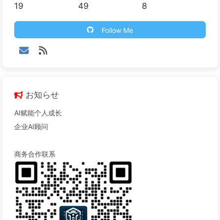
19
49
8
Follow Me
お知らせ
AI赋能个人成长
企业AI顾问
商务合作联系