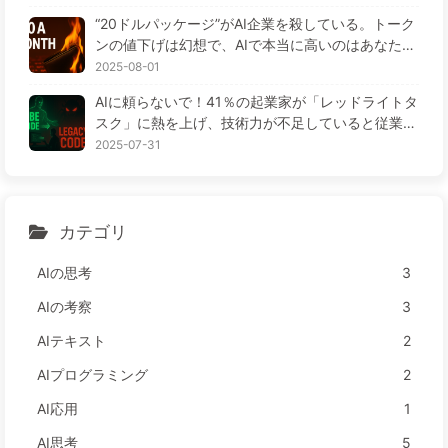
“20ドルパッケージ”がAI企業を殺している。トーク
ンの値下げは幻想で、AIで本当に高いのはあなたの
貪欲さ——ゆっくり学ぶAI164
2025-08-01
AIに頼らないで！41％の起業家が「レッドライトタ
スク」に熱を上げ、技術力が不足していると従業員
がさらに苦しむ— ゆっくり学ぶAI163
2025-07-31
カテゴリ
AIの思考
3
AIの考察
3
AIテキスト
2
AIプログラミング
2
AI応用
1
AI思考
5