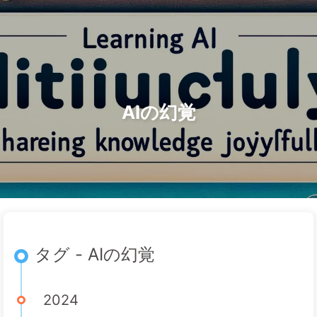
検索
ホーム
アーカイブ
タグ
AI変革への道
カテゴリー
リンク
アバウト
🇯🇵 日本語
AIの幻覚
タグ - AIの幻覚
2024