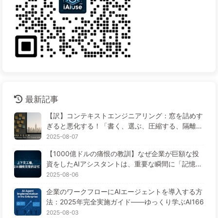
最新記事
【訳】コンテキストエンジニアリング：窓を詰めす
ぎると悪化する！「書く、選ぶ、圧縮する、隔離す
る」の4ステップで、毒を警戒し、干渉や混乱を防
2025-08-07
ぎ、ノイズを窓の外に排除しよう——ゆっくり学ぶ
【1000億ドルの痛恨の教訓】なぜ企業が巨額な投
AI170
資をしたAIアシスタントは、重要な瞬間に「記憶喪
失」に陥り、競合他社は90%の性能向上を実現する
2025-08-06
のか？——ゆっくり学ぶAI169
企業のワークフローにAIエージェントを導入する方
法：2025年完全実施ガイド——ゆっくり学ぶAI166
2025-08-03