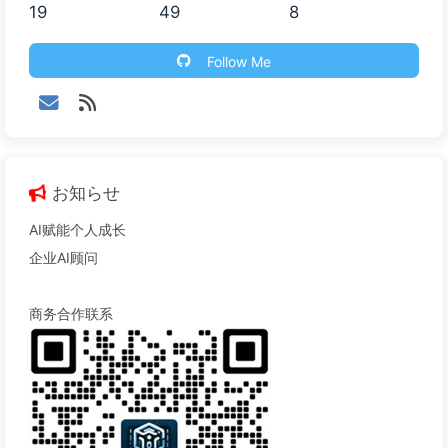
19
49
8
Follow Me
お知らせ
AI赋能个人成长
企业AI顾问
商务合作联系