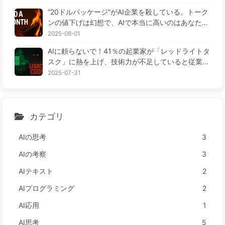
“20ドルパッケージ”がAI企業を殺している。トーク
ンの値下げは幻想で、AIで本当に高いのはあなたの
貪欲さ——ゆっくり学ぶAI164
2025-08-01
AIに頼らないで！41％の起業家が「レッドライトタ
スク」に熱を上げ、技術力が不足していると従業員
がさらに苦しむ— ゆっくり学ぶAI163
2025-07-31
カテゴリ
AIの思考
3
AIの考察
3
AIテキスト
2
AIプログラミング
2
AI応用
1
AI思考
5