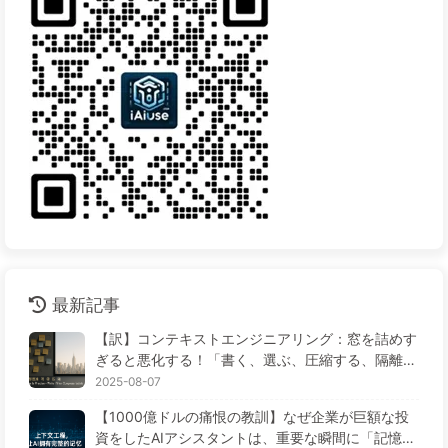
最新記事
【訳】コンテキストエンジニアリング：窓を詰めす
ぎると悪化する！「書く、選ぶ、圧縮する、隔離す
る」の4ステップで、毒を警戒し、干渉や混乱を防
2025-08-07
ぎ、ノイズを窓の外に排除しよう——ゆっくり学ぶ
【1000億ドルの痛恨の教訓】なぜ企業が巨額な投
AI170
資をしたAIアシスタントは、重要な瞬間に「記憶喪