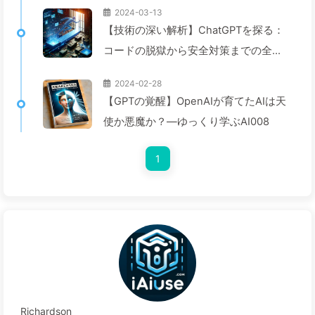
2024-03-13
【技術の深い解析】ChatGPTを探る：
コードの脱獄から安全対策までの全過
程—ゆっくり学ぶAI024
2024-02-28
【GPTの覚醒】OpenAIが育てたAIは天
使か悪魔か？—ゆっくり学ぶAI008
1
Richardson