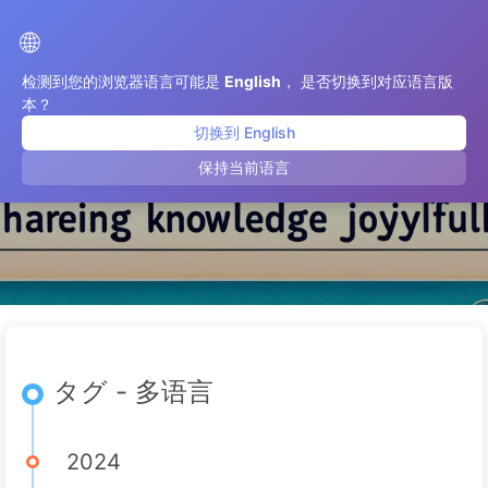
AI変革への道
🌐
检测到您的浏览器语言可能是
English
， 是否切换到对应语言版
本？
切换到 English
多语言
保持当前语言
タグ - 多语言
2024