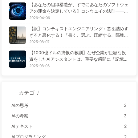
昂。 * **人力资源**:软件开发需要大量的专业人
【あなたの組織構造が、すでにあなたのソフトウェ
才，包括程序员、测试工程师、项目经理等。人力资
アの運命を決定している】コンウェイの法則——5
源短缺，成本高昂。 * **技术难点**:软件开发中存
6年間見過ごされてきた経営学の鉄則 AI時代のソフ
2026-04-06
在许多技术难点，例如算法设计、数据结构、系统设
トウェア工学の変革——ゆっくり学ぶAI171
计等。这些难点需要专业人才来解决。 ## AI 时代的
【訳】コンテキストエンジニアリング：窓を詰めす
软件工程瓶颈 在 AI 时代，软件工程的瓶颈发生了变
ぎると悪化する！「書く、選ぶ、圧縮する、隔離す
化。随着 AI 技术的发展，许多自动化工具和技术出
る」の4ステップで、毒を警戒し、干渉や混乱を防
2025-08-07
现了，例如： * **自动代码生成**:AI 技术可以自动
ぎ、ノイズを窓の外に排除しよう——ゆっくり学ぶ
【1000億ドルの痛恨の教訓】なぜ企業が巨額な投
生成代码，减少开发时间和成本。 * **智能测试**:A
AI170
資をしたAIアシスタントは、重要な瞬間に「記憶喪
I 技术可以智能测试软件，减少测试时间和成本。 * *
失」に陥り、競合他社は90%の性能向上を実現する
2025-08-06
*人工智能助手**:AI 技术可以提供人工智能助手，帮
のか？——ゆっくり学ぶAI169
助开发者解决技术难点。 ## 结论 在 AI 时代，软件
工程的瓶颈发生了变化。自动化工具和技术的出现，
减少了开发时间和成本，提高了软件质量。软件工程
カテゴリ
的瓶颈从开发时间、人力资源和技术难点转移到了数
据管理、安全性和可维护性等方面。
AIの思考
3
AIの考察
3
AIテキスト
2
AIプログラミング
2