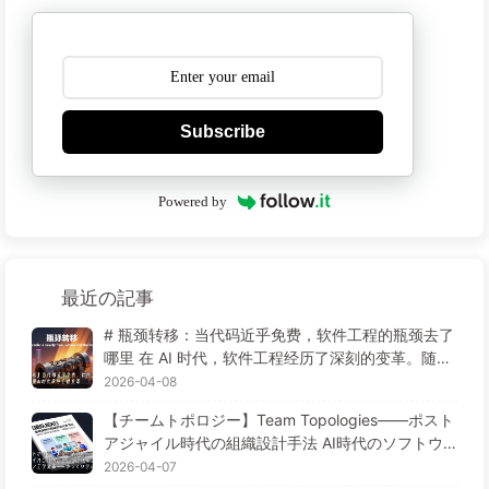
Subscribe
Powered by
最近の記事
# 瓶颈转移：当代码近乎免费，软件工程的瓶颈去了
哪里 在 AI 时代，软件工程经历了深刻的变革。随着
计算机技术的进步，代码的成本近乎免费了。那么，
2026-04-08
软件工程的瓶颈去了哪里呢？ ## 传统的软件工程瓶
【チームトポロジー】Team Topologies——ポスト
颈 在传统的软件工程中，瓶颈主要集中在以下几个
アジャイル時代の組織設計手法 AI時代のソフトウ
方面： * **开发时间**:软件开发是一个复杂的过
ェア工学変革——ゆっくり学ぶAI172
2026-04-07
程，需要大量的人力和物力。开发时间长，成本高