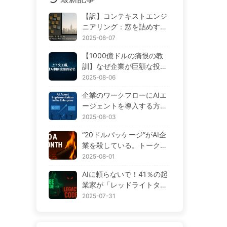
【訳】コンテキストエンジ
ニアリング：窓を詰めすぎ
ると悪化する！「書く、選
2025-08-07
ぶ、圧縮する、隔離する」
【1000億ドルの痛恨の教
の4ステップで、毒を警戒
訓】なぜ企業が巨額な投資
し、干渉や混乱を防ぎ、ノ
をしたAIアシスタントは、
2025-08-06
イズを窓の外に排除しよう
重要な瞬間に「記憶喪失」
——ゆっくり学ぶAI170
企業のワークフローにAIエ
に陥り、競合他社は90%の
ージェントを導入する方
性能向上を実現するのか？
法：2025年完全実施ガイド
2025-08-03
——ゆっくり学ぶAI169
——ゆっくり学ぶAI166
“20ドルパッケージ”がAI企
業を殺している。トークン
の値下げは幻想で、AIで本
2025-08-01
当に高いのはあなたの貪欲
AIに頼らないで！41％の起
さ——ゆっくり学ぶAI164
業家が「レッドライトタス
ク」に熱を上げ、技術力が
2025-07-31
不足していると従業員がさ
らに苦しむ— ゆっくり学ぶ