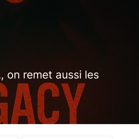
ags
Catégories
Liens
À propos
🇫🇷 Français
A, on remet aussi les