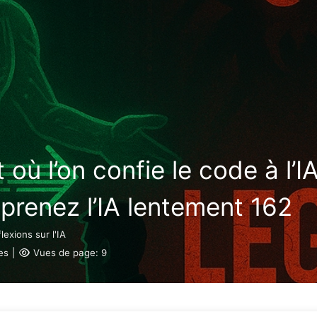
Rechercher
Accueil
Archives
T
 où l’on confie le code à l’I
pprenez l’IA lentement 162
lexions sur l'IA
es
|
Vues de page:
9