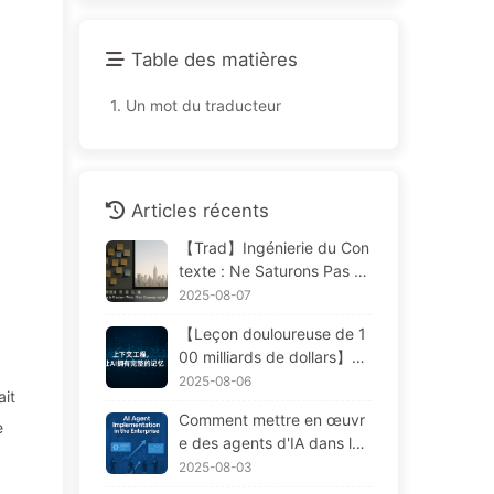
Table des matières
1.
Un mot du traducteur
Articles récents
【Trad】Ingénierie du Con
texte : Ne Saturons Pas N
os Fenêtres ! Utilisons Les
2025-08-07
Quatre Étapes de Rédacti
【Leçon douloureuse de 1
on, Filtrage, Compression
00 milliards de dollars】Po
et Isolation, Évitons Les Pe
urquoi les assistants IA co
2025-08-06
rturbations Toxiques et Ga
ait
ûteux déployés par les ent
rdons le Bruit à L'extérieur
Comment mettre en œuvr
reprises "oublient" souven
e
— Apprenons Lentement
e des agents d'IA dans les
t aux moments cruciaux, p
L'IA170
flux de travail d'entreprise
2025-08-03
ermettant ainsi à leurs con
: Guide complet pour 2025