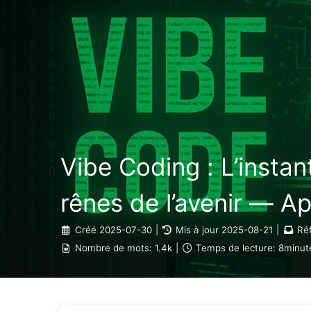
Le Chemin vers la Transformation par l'IA
Vibe Coding : L’instant
rênes de l’avenir — A
Créé
2025-07-30
|
Mis à jour
2025-08-21
|
Réf
Nombre de mots:
1.4k
|
Temps de lecture:
8minut