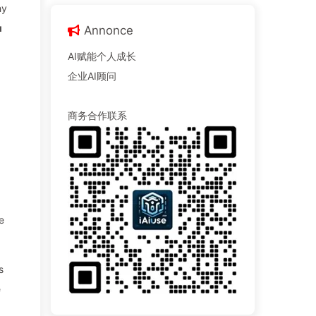
hy
u
Annonce
AI赋能个人成长
企业AI顾问
商务合作联系
e
s
e