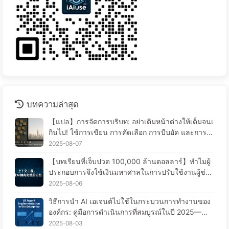
บทความล่าสุด
【แปล】การจัดการบริบท: อย่าเติมหน้าต่างให้เต็มจนเ
กินไป! ใช้การเขียน การคัดเลือก การบีบอัด และการแ
ยกแยะอย่างมีระเบียบ เพื่อป้องกันการรบกวนจากข้อมูล
2025-08-07
รบกวนให้อยู่ภายนอกหน้าต่าง - เรียนรู้ AI แบบช้า ๆ
【บทเรียนที่เจ็บปวด 100,000 ล้านดอลลาร์】ทำไมผู้
ประกอบการจึงใช้เงินมหาศาลในการปรับใช้งานผู้ช่วย
AI แต่กลับ “ลืม” ในช่วงเวลาที่สำคัญ จึงทำให้คู่แข่งเพิ่
2025-08-06
มประสิทธิภาพได้ถึง 90%? — เรียนรู้ AI ช้าๆ 169
วิธีการนำ AI เอเจนต์ไปใช้ในกระบวนการทำงานของ
องค์กร: คู่มือการดำเนินการที่สมบูรณ์ในปี 2025——เ
รียนรู้ AI อย่างช้าๆ 166
2025-08-03