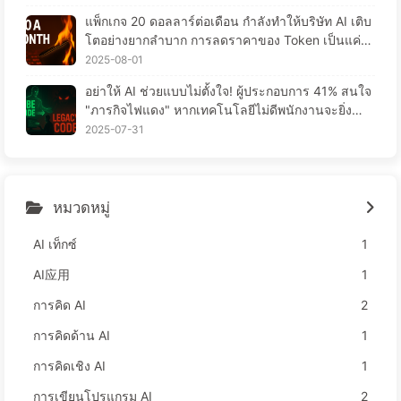
แพ็กเกจ 20 ดอลลาร์ต่อเดือน กำลังทำให้บริษัท AI เติบ
โตอย่างยากลำบาก การลดราคาของ Token เป็นแค่ภ
าพมายา ความจริงแล้ว สิ่งที่แพงที่สุดคือความโลภของ
2025-08-01
คุณ — เรียนรู้ AI อย่างช้าๆ 164
อย่าให้ AI ช่วยแบบไม่ตั้งใจ! ผู้ประกอบการ 41% สนใจ
"ภารกิจไฟแดง" หากเทคโนโลยีไม่ดีพนักงานจะยิ่งลำบ
าก—เรียนรู้ AI อย่างช้าๆ 163
2025-07-31
หมวดหมู่
AI เท็กซ์
1
AI应用
1
การคิด AI
2
การคิดด้าน AI
1
การคิดเชิง AI
1
การเขียนโปรแกรม AI
2