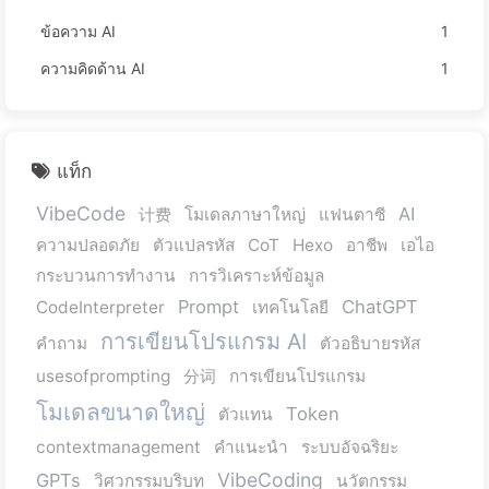
ข้อความ AI
1
ความคิดด้าน AI
1
แท็ก
VibeCode
AI
计费
โมเดลภาษาใหญ่
แฟนตาซี
ความปลอดภัย
ตัวแปลรหัส
CoT
Hexo
อาชีพ
เอไอ
กระบวนการทำงาน
การวิเคราะห์ข้อมูล
Prompt
ChatGPT
CodeInterpreter
เทคโนโลยี
การเขียนโปรแกรม AI
คำถาม
ตัวอธิบายรหัส
usesofprompting
分词
การเขียนโปรแกรม
โมเดลขนาดใหญ่
Token
ตัวแทน
contextmanagement
คำแนะนำ
ระบบอัจฉริยะ
VibeCoding
GPTs
วิศวกรรมบริบท
นวัตกรรม