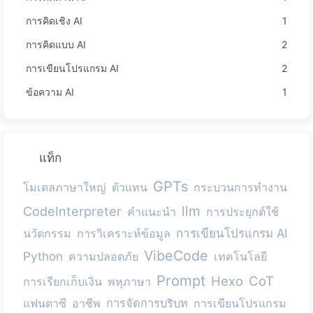
การคิดเชิง AI
1
การคิดแบบ AI
2
การเขียนโปรแกรม AI
2
ข้อความ AI
1
แท็ก
GPTs
โมเดลภาษาใหญ่
ตัวแทน
กระบวนการทำงาน
llm
CodeInterpreter
คำแนะนำ
การประยุกต์ใช้
นวัตกรรม
การวิเคราะห์ข้อมูล
การเขียนโปรแกรม AI
VibeCode
Python
ความปลอดภัย
เทคโนโลยี
Prompt
Hexo
CoT
การเรียกเก็บเงิน
พหุภาษา
แฟนตาซี
อาชีพ
การจัดการบริบท
การเขียนโปรแกรม