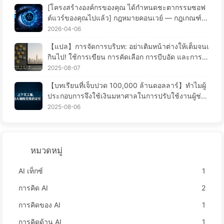
[โครงสร้างองค์กรของคุณ ได้กำหนดชะตากรรมซอฟ
ต์แวร์ของคุณไปแล้ว] กฎหมายคอนเวย์ — กฎเกณฑ์กา
รจัดการที่ถูกมองข้ามมานาน 56 ปี การเปลี่ยนแปลงวิ
2026-04-06
ศวกรรมซอฟต์แวร์ในยุค AI — 慢慢学AI171
【แปล】การจัดการบริบท: อย่าเติมหน้าต่างให้เต็มจนเ
กินไป! ใช้การเขียน การคัดเลือก การบีบอัด และการแ
ยกแยะอย่างมีระเบียบ เพื่อป้องกันการรบกวนจากข้อมูล
2025-08-07
รบกวนให้อยู่ภายนอกหน้าต่าง - เรียนรู้ AI แบบช้า ๆ
【บทเรียนที่เจ็บปวด 100,000 ล้านดอลลาร์】ทำไมผู้
ประกอบการจึงใช้เงินมหาศาลในการปรับใช้งานผู้ช่วย
AI แต่กลับ “ลืม” ในช่วงเวลาที่สำคัญ จึงทำให้คู่แข่งเพิ่
2025-08-06
มประสิทธิภาพได้ถึง 90%? — เรียนรู้ AI ช้าๆ 169
หมวดหมู่
AI เท็กซ์
1
การคิด AI
2
การคิดของ AI
1
การคิดด้าน AI
1