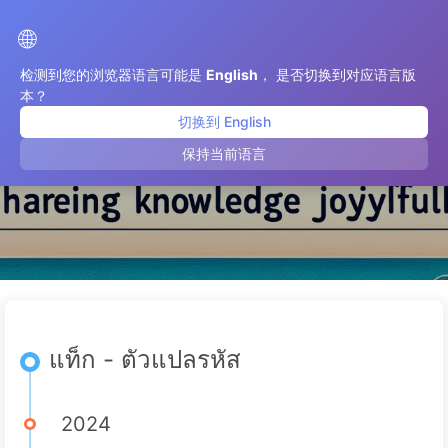
เส้นทางสู่การเปลี่ยนแปลงด้วย AI
🌐
检测到您的浏览器语言可能是
English
， 是否切换到对应语言版
本？
切换到 English
ตัวแปลรหัส
保持当前语言
แท็ก - ตัวแปลรหัส
2024