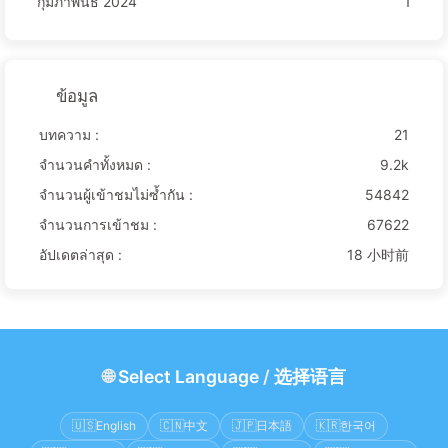
กุมภาพันธ์ 2024
1
ข้อมูล
บทความ :
21
จำนวนคำทั้งหมด :
9.2k
จำนวนผู้เข้าชมไม่ซ้ำกัน :
54842
จำนวนการเข้าชม :
67622
อัปเดตล่าสุด :
18 小时前
🌐
Select Language
/
选择语言
🇺🇸
English
🇨🇳
中文
🇯🇵
日本語
🇰🇷
한국어