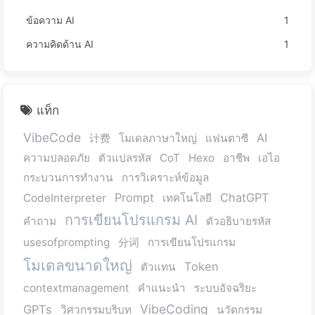
ข้อความ AI
1
ความคิดด้าน AI
1
แท็ก
VibeCode
AI
计费
โมเดลภาษาใหญ่
แฟนตาซี
ความปลอดภัย
ตัวแปลรหัส
CoT
Hexo
อาชีพ
เอไอ
กระบวนการทำงาน
การวิเคราะห์ข้อมูล
Prompt
ChatGPT
CodeInterpreter
เทคโนโลยี
การเขียนโปรแกรม AI
คำถาม
ตัวอธิบายรหัส
usesofprompting
分词
การเขียนโปรแกรม
โมเดลขนาดใหญ่
Token
ตัวแทน
contextmanagement
คำแนะนำ
ระบบอัจฉริยะ
VibeCoding
GPTs
วิศวกรรมบริบท
นวัตกรรม