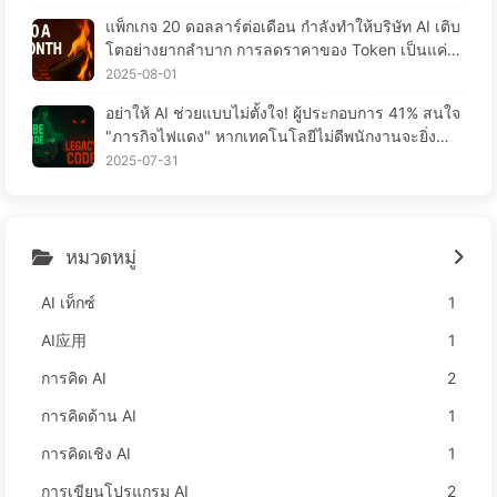
แพ็กเกจ 20 ดอลลาร์ต่อเดือน กำลังทำให้บริษัท AI เติบ
โตอย่างยากลำบาก การลดราคาของ Token เป็นแค่ภ
าพมายา ความจริงแล้ว สิ่งที่แพงที่สุดคือความโลภของ
2025-08-01
คุณ — เรียนรู้ AI อย่างช้าๆ 164
อย่าให้ AI ช่วยแบบไม่ตั้งใจ! ผู้ประกอบการ 41% สนใจ
"ภารกิจไฟแดง" หากเทคโนโลยีไม่ดีพนักงานจะยิ่งลำบ
าก—เรียนรู้ AI อย่างช้าๆ 163
2025-07-31
หมวดหมู่
AI เท็กซ์
1
AI应用
1
การคิด AI
2
การคิดด้าน AI
1
การคิดเชิง AI
1
การเขียนโปรแกรม AI
2