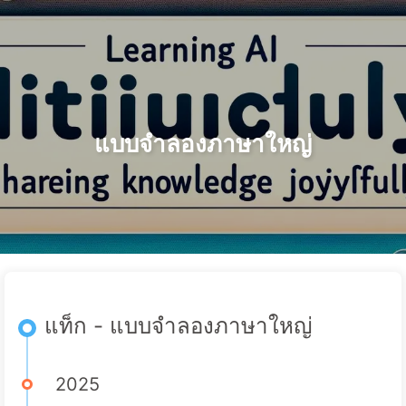
ค้นหา
หน้าแรก
ที่เก็บ
แท็ก
หมวดหมู่
เส้นทางสู่การเปลี่ยนแปลงด้วย AI
ลิงก์
เกี่ยวกับเรา
🇹🇭 ไทย
แบบจำลองภาษาใหญ่
แท็ก - แบบจำลองภาษาใหญ่
2025