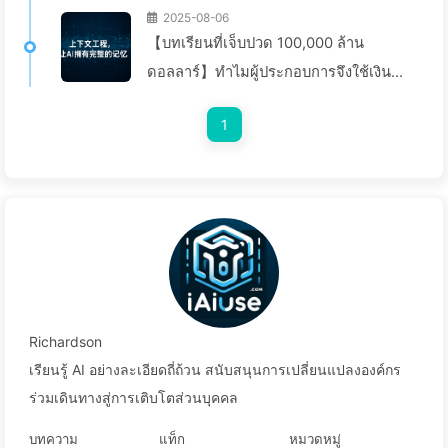
2025-08-06
【บทเรียนที่เจ็บปวด 100,000 ล้าน
ดอลลาร์】ทำไมผู้ประกอบการจึงใช้เงิน
มหาศาลในการปรับใช้งานผู้ช่วย AI แต่
1
กลับ “ลืม” ในช่วงเวลาที่สำคัญ จึงทำให้คู่
แข่งเพิ่มประสิทธิภาพได้ถึง 90%? — เรียน
รู้ AI ช้าๆ 169
Richardson
เรียนรู้ AI อย่างละเอียดถี่ถ้วน สนับสนุนการเปลี่ยนแปลงองค์กร
ร่วมเดินทางสู่การเติบโตส่วนบุคคล
บทความ
แท็ก
หมวดหมู่