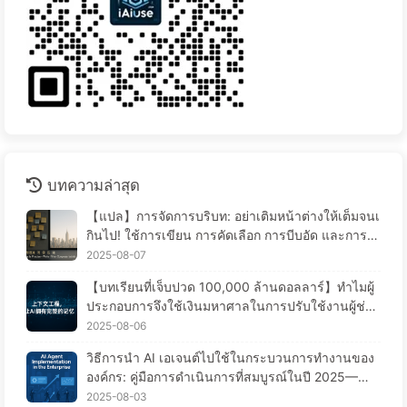
บทความล่าสุด
【แปล】การจัดการบริบท: อย่าเติมหน้าต่างให้เต็มจนเ
กินไป! ใช้การเขียน การคัดเลือก การบีบอัด และการแ
ยกแยะอย่างมีระเบียบ เพื่อป้องกันการรบกวนจากข้อมูล
2025-08-07
รบกวนให้อยู่ภายนอกหน้าต่าง - เรียนรู้ AI แบบช้า ๆ
【บทเรียนที่เจ็บปวด 100,000 ล้านดอลลาร์】ทำไมผู้
ประกอบการจึงใช้เงินมหาศาลในการปรับใช้งานผู้ช่วย
AI แต่กลับ “ลืม” ในช่วงเวลาที่สำคัญ จึงทำให้คู่แข่งเพิ่
2025-08-06
มประสิทธิภาพได้ถึง 90%? — เรียนรู้ AI ช้าๆ 169
วิธีการนำ AI เอเจนต์ไปใช้ในกระบวนการทำงานของ
องค์กร: คู่มือการดำเนินการที่สมบูรณ์ในปี 2025——เ
รียนรู้ AI อย่างช้าๆ 166
2025-08-03