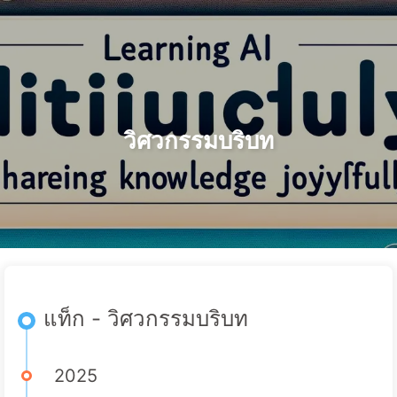
ค้นหา
หน้าแรก
ที่เก็บ
แท็ก
หมวดหมู่
เส้นทางสู่การเปลี่ยนแปลงด้วย AI
ลิงก์
เกี่ยวกับเรา
🇹🇭 ไทย
วิศวกรรมบริบท
แท็ก - วิศวกรรมบริบท
2025