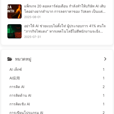
แพ็กเกจ 20 ดอลลาร์ต่อเดือน กำลังทำให้บริษัท AI เติบ
โตอย่างยากลำบาก การลดราคาของ Token เป็นแค่ภ
าพมายา ความจริงแล้ว สิ่งที่แพงที่สุดคือความโลภของ
2025-08-01
คุณ — เรียนรู้ AI อย่างช้าๆ 164
อย่าให้ AI ช่วยแบบไม่ตั้งใจ! ผู้ประกอบการ 41% สนใจ
"ภารกิจไฟแดง" หากเทคโนโลยีไม่ดีพนักงานจะยิ่งลำบ
าก—เรียนรู้ AI อย่างช้าๆ 163
2025-07-31
หมวดหมู่
AI เท็กซ์
1
AI应用
1
การคิด AI
2
การคิดด้าน AI
1
การคิดเชิง AI
1
การเขียนโปรแกรม AI
2