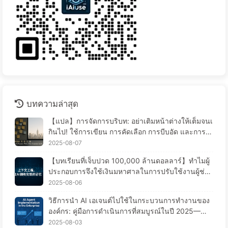
บทความล่าสุด
【แปล】การจัดการบริบท: อย่าเติมหน้าต่างให้เต็มจนเ
กินไป! ใช้การเขียน การคัดเลือก การบีบอัด และการแ
ยกแยะอย่างมีระเบียบ เพื่อป้องกันการรบกวนจากข้อมูล
2025-08-07
รบกวนให้อยู่ภายนอกหน้าต่าง - เรียนรู้ AI แบบช้า ๆ
【บทเรียนที่เจ็บปวด 100,000 ล้านดอลลาร์】ทำไมผู้
ประกอบการจึงใช้เงินมหาศาลในการปรับใช้งานผู้ช่วย
AI แต่กลับ “ลืม” ในช่วงเวลาที่สำคัญ จึงทำให้คู่แข่งเพิ่
2025-08-06
มประสิทธิภาพได้ถึง 90%? — เรียนรู้ AI ช้าๆ 169
วิธีการนำ AI เอเจนต์ไปใช้ในกระบวนการทำงานของ
องค์กร: คู่มือการดำเนินการที่สมบูรณ์ในปี 2025——เ
รียนรู้ AI อย่างช้าๆ 166
2025-08-03