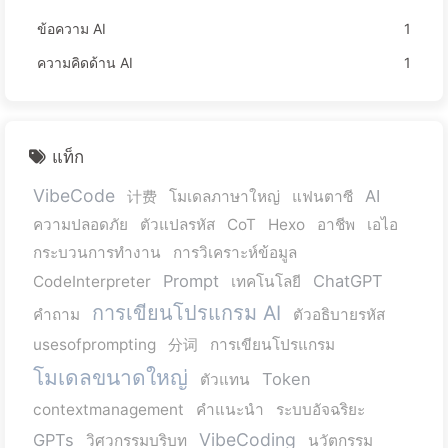
ข้อความ AI
1
ความคิดด้าน AI
1
แท็ก
VibeCode
AI
计费
โมเดลภาษาใหญ่
แฟนตาซี
ความปลอดภัย
ตัวแปลรหัส
CoT
Hexo
อาชีพ
เอไอ
กระบวนการทำงาน
การวิเคราะห์ข้อมูล
Prompt
ChatGPT
CodeInterpreter
เทคโนโลยี
การเขียนโปรแกรม AI
คำถาม
ตัวอธิบายรหัส
usesofprompting
分词
การเขียนโปรแกรม
โมเดลขนาดใหญ่
Token
ตัวแทน
contextmanagement
คำแนะนำ
ระบบอัจฉริยะ
VibeCoding
GPTs
วิศวกรรมบริบท
นวัตกรรม