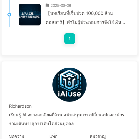
2025-08-06
【บทเรียนที่เจ็บปวด 100,000 ล้าน
ดอลลาร์】ทำไมผู้ประกอบการจึงใช้เงิน
มหาศาลในการปรับใช้งานผู้ช่วย AI แต่
1
กลับ “ลืม” ในช่วงเวลาที่สำคัญ จึงทำให้คู่
แข่งเพิ่มประสิทธิภาพได้ถึง 90%? — เรียน
รู้ AI ช้าๆ 169
Richardson
เรียนรู้ AI อย่างละเอียดถี่ถ้วน สนับสนุนการเปลี่ยนแปลงองค์กร
ร่วมเดินทางสู่การเติบโตส่วนบุคคล
บทความ
แท็ก
หมวดหมู่