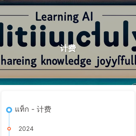
ค้นหา
หน้าแรก
ที่เก็บ
แท็ก
หมวดหมู่
เส้นทางสู่การเปลี่ยนแปลงด้วย AI
ลิงก์
เกี่ยวกับเรา
🇹🇭 ไทย
计费
แท็ก - 计费
2024