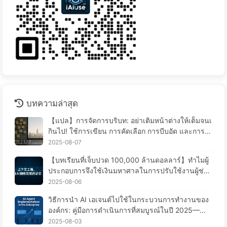
บทความล่าสุด
【แปล】การจัดการบริบท: อย่าเติมหน้าต่างให้เต็มจนเ
กินไป! ใช้การเขียน การคัดเลือก การบีบอัด และการแ
ยกแยะอย่างมีระเบียบ เพื่อป้องกันการรบกวนจากข้อมูล
2025-08-07
รบกวนให้อยู่ภายนอกหน้าต่าง - เรียนรู้ AI แบบช้า ๆ
【บทเรียนที่เจ็บปวด 100,000 ล้านดอลลาร์】ทำไมผู้
ประกอบการจึงใช้เงินมหาศาลในการปรับใช้งานผู้ช่วย
AI แต่กลับ “ลืม” ในช่วงเวลาที่สำคัญ จึงทำให้คู่แข่งเพิ่
2025-08-06
มประสิทธิภาพได้ถึง 90%? — เรียนรู้ AI ช้าๆ 169
วิธีการนำ AI เอเจนต์ไปใช้ในกระบวนการทำงานของ
องค์กร: คู่มือการดำเนินการที่สมบูรณ์ในปี 2025——เ
รียนรู้ AI อย่างช้าๆ 166
2025-08-03