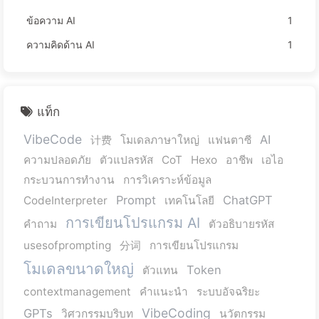
ข้อความ AI
1
ความคิดด้าน AI
1
แท็ก
VibeCode
AI
计费
โมเดลภาษาใหญ่
แฟนตาซี
ความปลอดภัย
ตัวแปลรหัส
CoT
Hexo
อาชีพ
เอไอ
กระบวนการทำงาน
การวิเคราะห์ข้อมูล
Prompt
ChatGPT
CodeInterpreter
เทคโนโลยี
การเขียนโปรแกรม AI
คำถาม
ตัวอธิบายรหัส
usesofprompting
分词
การเขียนโปรแกรม
โมเดลขนาดใหญ่
Token
ตัวแทน
contextmanagement
คำแนะนำ
ระบบอัจฉริยะ
VibeCoding
GPTs
วิศวกรรมบริบท
นวัตกรรม