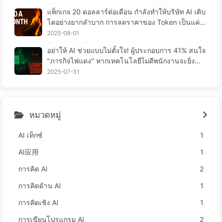
แพ็กเกจ 20 ดอลลาร์ต่อเดือน กำลังทำให้บริษัท AI เติบ
โตอย่างยากลำบาก การลดราคาของ Token เป็นแค่ภ
าพมายา ความจริงแล้ว สิ่งที่แพงที่สุดคือความโลภของ
2025-08-01
คุณ — เรียนรู้ AI อย่างช้าๆ 164
อย่าให้ AI ช่วยแบบไม่ตั้งใจ! ผู้ประกอบการ 41% สนใจ
"ภารกิจไฟแดง" หากเทคโนโลยีไม่ดีพนักงานจะยิ่งลำบ
าก—เรียนรู้ AI อย่างช้าๆ 163
2025-07-31
หมวดหมู่
AI เท็กซ์
1
AI应用
1
การคิด AI
2
การคิดด้าน AI
1
การคิดเชิง AI
1
การเขียนโปรแกรม AI
2